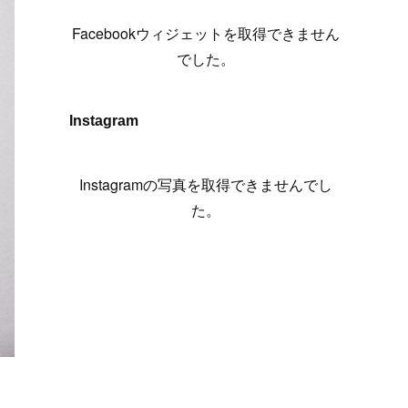
(
6
)
(
7
)
(
7
)
(
7
)
(
13
)
(
12
)
(
10
)
(
9
)
Facebookウィジェットを取得できません
(
7
)
(
8
)
(
5
)
(
7
)
(
14
)
(
6
)
(
14
)
でした。
(
7
)
(
4
)
(
5
)
(
8
)
(
8
)
(
2
)
(
4
)
(
9
)
(
3
)
(
9
)
Instagram
(
9
)
(
8
)
(
8
)
(
8
)
(
4
)
Instagramの写真を取得できませんでし
(
5
)
た。