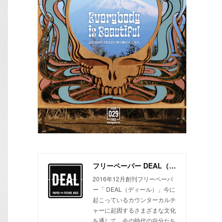
フリーペーパー DEAL（ディール）
2016年12月創刊フリーペーパ
ー「 DEAL（ディール）」今に
起こっているカウンターカルチ
ャーに起因するさまざまな文化
を通して、今の時代の自分たち