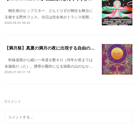
桐生発のヒップスター、どんぐりずが桐生を舞台に
主催する野外フェス。当日は街全体がトランス状態…
2026.08.05 06:02
【満月祭】真夏の満月の夜に出現する自由の桃源郷。
幹線道路から細い一本道を数キロ（何年か前までは
未舗装だった）。携帯が圏外になる福島の山のなか…
2026.07.30 01:19
0
コメント