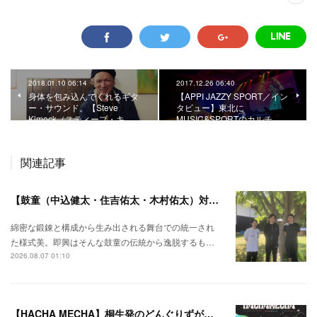
2018.01.10 06:14
2017.12.26 06:40
身体を包み込んでくれるギタ
【APPI JAZZY SPORT／イン
ー・サウンド。【Steve
タビュー】東北に
Kimock（スティーブ・キ…
MUSIC&SPORTのカルチ…
関連記事
【鼓童（中込健太・住吉佑太・木村佑太）対談】即興で得られる新たな感覚。
綿密な鍛錬と構成から生み出される舞台での統一され
た様式美。即興はそんな鼓童の伝統から逸脱するも…
2026.08.07 01:10
【HACHA MECHA】桐生発のどんぐりずが桐生をハチャメチャに彩る。