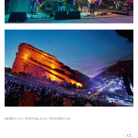
NEWS
(
1151
)
FESTIVAL
(
610
)
FEATURE
(
176
)