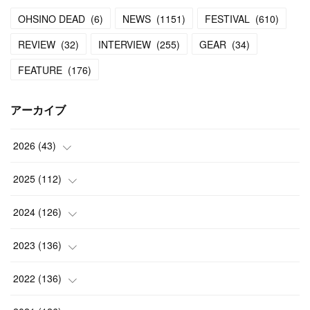
OHSINO DEAD
(
6
)
NEWS
(
1151
)
FESTIVAL
(
610
)
REVIEW
(
32
)
INTERVIEW
(
255
)
GEAR
(
34
)
FEATURE
(
176
)
アーカイブ
2026
(
43
)
(
2
)
2025
(
112
)
(
3
)
(
7
)
2024
(
126
)
(
5
)
(
13
)
(
7
)
2023
(
136
)
(
13
)
(
15
)
(
13
)
(
4
)
2022
(
136
)
(
6
)
(
12
)
(
15
)
(
15
)