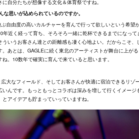
さに自分たちが想像する文化＆体育祭ですね。
どんな思いが込められているのですか。
ぶ自由度の高いカルチャーを育んで行って欲しいという希望
10年近く経って育ち、そろそろ一緒に乾杯できるまでになって
そういうお客さん達との距離感も凄く心地よい。だからこそ、
。あとは、GAGLEに続く東北のアーティストが舞台に上がる
すね。10数年で確実に育んで来ていると思います。
広大なフィールド、そしてお客さんが快適に宿泊できるリゾ
広いんです。もっともっとコラボは深みを増して行くイメージ
、とアイデアも貯まっていっていますね。