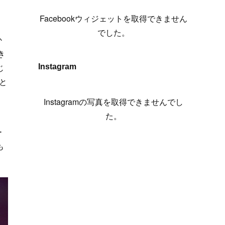
(
6
)
(
7
)
(
7
)
(
7
)
(
13
)
(
12
)
(
10
)
(
9
)
Facebookウィジェットを取得できません
(
7
)
(
8
)
(
5
)
(
7
)
(
14
)
(
6
)
(
14
)
でした。
か
(
7
)
(
4
)
(
5
)
(
8
)
(
8
)
(
2
)
き
(
4
)
(
9
)
(
3
)
(
9
)
じ
Instagram
(
9
)
(
8
)
(
8
)
と
(
8
)
(
4
)
Instagramの写真を取得できませんでし
(
5
)
た。
ー
も