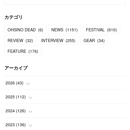
カテゴリ
OHSINO DEAD
(
6
)
NEWS
(
1151
)
FESTIVAL
(
610
)
REVIEW
(
32
)
INTERVIEW
(
255
)
GEAR
(
34
)
FEATURE
(
176
)
アーカイブ
2026
(
43
)
(
2
)
2025
(
112
)
(
3
)
(
7
)
2024
(
126
)
(
5
)
(
13
)
(
7
)
2023
(
136
)