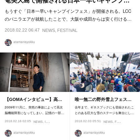
奄美大島で開催される日本一早いキャンプ…
もうすぐ「日本一早いキャンプインフェス」が開催される。LCC
のバニラエアが就航したことで、大阪や成田からは安く行ける…
2018.02.22 06:47
NEWS
FESTIVAL
atamanisyokku
【GOMAインタビュー】高…
唯一無二の野外雪上フェス…
2009年11月に、突然の事故によって高次
去年まで、ギネスブックにも登録されたこ
脳機能障害になってしまい、記憶の一部…
とのある巨大な雪のステージを舞台にし…
2018.02.16 02:05
2018.02.03 05:51
NEWS
INTERVIEW
NEWS
FESTIVAL
INTE
atamanisyokku
atamanisyokku