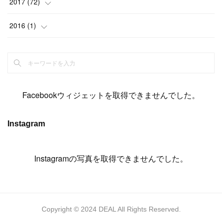
(
8
)
2017
(
72
)
(
8
)
(
18
)
(
8
)
(
6
)
(
15
)
(
18
)
(
22
)
(
17
)
(
16
)
2016
(
1
)
(
5
)
(
8
)
(
16
)
(
10
)
(
6
)
(
12
)
(
13
)
(
14
)
(
14
)
(
1
)
(
8
)
(
7
)
(
10
)
(
13
)
(
15
)
(
11
)
(
15
)
(
9
)
(
9
)
(
6
)
(
3
)
(
8
)
(
11
)
(
16
)
(
12
)
(
13
)
(
17
)
(
8
)
Facebookウィジェットを取得できませんでした。
(
6
)
(
7
)
(
7
)
(
7
)
(
13
)
(
12
)
(
10
)
(
9
)
Instagram
(
7
)
(
8
)
(
5
)
(
7
)
(
14
)
(
6
)
(
14
)
(
7
)
(
4
Instagramの写真を取得できませんでした。
)
(
5
)
(
8
)
(
8
)
(
2
)
(
4
)
(
9
)
(
3
)
(
9
)
(
9
)
(
8
)
(
8
)
Copyright © 2024 DEAL All Rights Reserved.