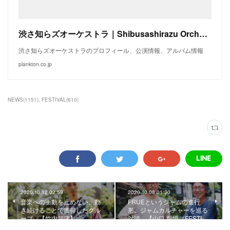
渋さ知らズオーケストラ｜Shibusashirazu Orchestra
渋さ知らズオーケストラのプロフィール、公演情報、アルバム情報
plankton.co.jp
NEWS
(
1151
)
FESTIVAL
(
610
)
2020.10.12 02:59
2020.10.08 01:30
音楽への衝動を止めない。動
FRUEというジャムの進行
き続けることで獲得したグル
形。ジャムカルチャーを巡る
ーブ。【竹内朋康】
対談。【山口 彰悟（FESTI…