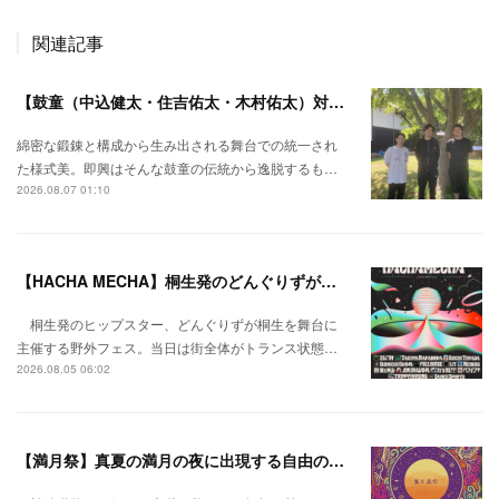
関連記事
【鼓童（中込健太・住吉佑太・木村佑太）対談】即興で得られる新たな感覚。
綿密な鍛錬と構成から生み出される舞台での統一され
た様式美。即興はそんな鼓童の伝統から逸脱するも…
2026.08.07 01:10
【HACHA MECHA】桐生発のどんぐりずが桐生をハチャメチャに彩る。
桐生発のヒップスター、どんぐりずが桐生を舞台に
主催する野外フェス。当日は街全体がトランス状態…
2026.08.05 06:02
【満月祭】真夏の満月の夜に出現する自由の桃源郷。