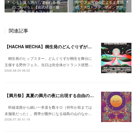
心もお腹も満たしてくれる 島
NPOフェス協会による２度目
のごちそう。【佐武研治・藤
のクラウドファンディングが
原由実 古民家カフェと宿 …
スタート。今回は「フェス…
関連記事
【HACHA MECHA】桐生発のどんぐりずが桐生をハチャメチャに彩る。
桐生発のヒップスター、どんぐりずが桐生を舞台に
主催する野外フェス。当日は街全体がトランス状態…
2026.08.05 06:02
【満月祭】真夏の満月の夜に出現する自由の桃源郷。
幹線道路から細い一本道を数キロ（何年か前までは
未舗装だった）。携帯が圏外になる福島の山のなか…
2026.07.30 01:19