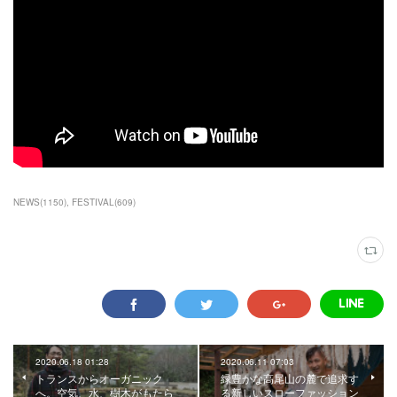
NEWS
(
1150
)
FESTIVAL
(
609
)
2020.06.18 01:28
2020.06.11 07:03
トランスからオーガニック
緑豊かな高尾山の麓で追求す
へ。空気、水、樹木がもたら
る新しいスローファッション