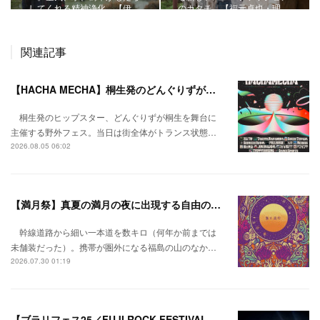
してくれる精神浄化。【伊…
のカタチ。【福元卓也・理…
関連記事
【HACHA MECHA】桐生発のどんぐりずが桐生をハチャメチャに彩る。
桐生発のヒップスター、どんぐりずが桐生を舞台に
主催する野外フェス。当日は街全体がトランス状態…
2026.08.05 06:02
【満月祭】真夏の満月の夜に出現する自由の桃源郷。
幹線道路から細い一本道を数キロ（何年か前までは
未舗装だった）。携帯が圏外になる福島の山のなか…
2026.07.30 01:19
【ブラリフェス25／FUJI ROCK FESTIVAL】日本の夏にはフジロックが欠かせない。