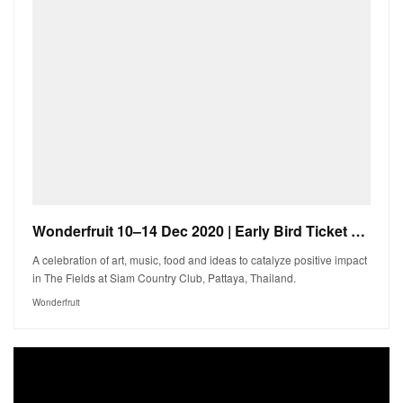
Wonderfruit 10–14 Dec 2020 | Early Bird Ticket Sales End 9 June
A celebration of art, music, food and ideas to catalyze positive impact
in The Fields at Siam Country Club, Pattaya, Thailand.
Wonderfruit