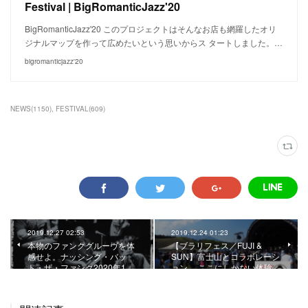
Festival | BigRomanticJazz'20
BigRomanticJazz'20 このプロジェクトはそんなお店も網羅したオリ
ジナルマップを作って広めたいという思いからス タートしました。…
bigromanticjazz'20
NEWS
(
1150
)
FESTIVAL
(
609
)
2019.12.27 02:53
2019.12.24 01:23
本物のファンクグルーヴを体
【ブラリフェス／FUJI &
感せよ。ナッシング・バッ
SUN】富士山とコラボレーシ
ト・ザ・ファンク2020年1…
ョン。 ここにしかない体験…