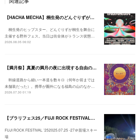
関連記事
【HACHA MECHA】桐生発のどんぐりずが桐生をハチャメチャに彩る。
桐生発のヒップスター、どんぐりずが桐生を舞台に
主催する野外フェス。当日は街全体がトランス状態…
2026.08.05 06:02
【満月祭】真夏の満月の夜に出現する自由の桃源郷。
幹線道路から細い一本道を数キロ（何年か前までは
未舗装だった）。携帯が圏外になる福島の山のなか…
2026.07.30 01:19
【ブラリフェス25／FUJI ROCK FESTIVAL】日本の夏にはフジロックが欠かせない。
FUJI ROCK FESTIVAL ’252025.07.25 -27＠苗場スキー
場