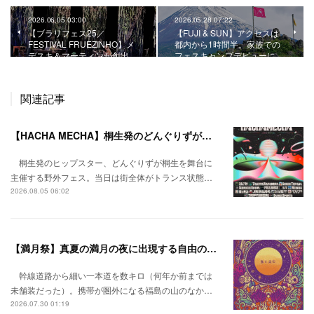
2026.06.05 03:00
2026.05.28 07:22
【ブラリフェス25／
【FUJI & SUN】アクセスは
FESTIVAL FRUEZINHO】メ
都内から1時間半。家族での
デスキ＆マーティンが創出…
フェスキャンプデビューに…
関連記事
【HACHA MECHA】桐生発のどんぐりずが桐生をハチャメチャに彩る。
桐生発のヒップスター、どんぐりずが桐生を舞台に
主催する野外フェス。当日は街全体がトランス状態…
2026.08.05 06:02
【満月祭】真夏の満月の夜に出現する自由の桃源郷。
幹線道路から細い一本道を数キロ（何年か前までは
未舗装だった）。携帯が圏外になる福島の山のなか…
2026.07.30 01:19