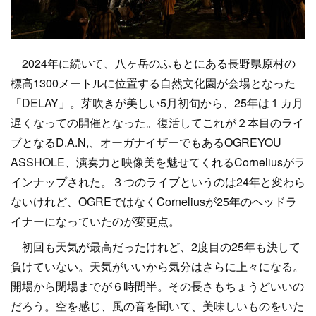
2024年に続いて、八ヶ岳のふもとにある長野県原村の
標高1300メートルに位置する自然文化園が会場となった
「DELAY」。芽吹きが美しい5月初旬から、25年は１カ月
遅くなっての開催となった。復活してこれが２本目のライ
ブとなるD.A.N,、オーガナイザーでもあるOGREYOU
ASSHOLE、演奏力と映像美を魅せてくれるCorneliusがラ
インナップされた。３つのライブというのは24年と変わら
ないけれど、OGREではなくCorneliusが25年のヘッドラ
イナーになっていたのが変更点。
初回も天気が最高だったけれど、2度目の25年も決して
負けていない。天気がいいから気分はさらに上々になる。
開場から閉場までが６時間半。その長さもちょうどいいの
だろう。空を感じ、風の音を聞いて、美味しいものをいた