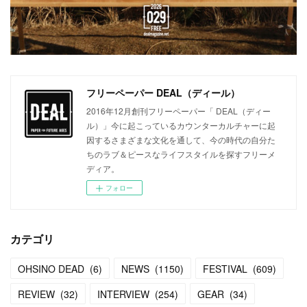
フリーペーパー DEAL（ディール）
2016年12月創刊フリーペーパー「 DEAL（ディー
ル）」今に起こっているカウンターカルチャーに起
因するさまざまな文化を通して、今の時代の自分た
ちのラブ＆ピースなライフスタイルを探すフリーメ
ディア。
フォロー
カテゴリ
OHSINO DEAD
(
6
)
NEWS
(
1150
)
FESTIVAL
(
609
)
REVIEW
(
32
)
INTERVIEW
(
254
)
GEAR
(
34
)