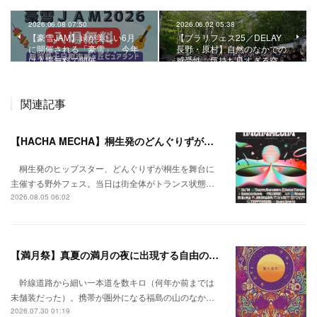
2026.06.08 07:50
2026.06.02 05:38
【豪雪JAM】緑が美しい6月
【ブラリフェス25／DELAY
に開催される「豪雪」。今年
長野・原村】自然のなかでの
は入場無料で開催。
感受性。気持ち良すぎる空…
関連記事
【HACHA MECHA】桐生発のどんぐりずが桐生をハチャメチャに彩る。
桐生発のヒップスター、どんぐりずが桐生を舞台に
主催する野外フェス。当日は街全体がトランス状態…
2026.08.05 06:02
【満月祭】真夏の満月の夜に出現する自由の桃源郷。
幹線道路から細い一本道を数キロ（何年か前までは
未舗装だった）。携帯が圏外になる福島の山のなか…
2026.07.30 01:19