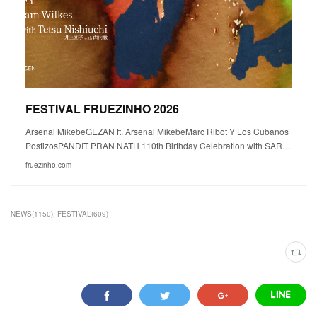
FESTIVAL FRUEZINHO 2026
Arsenal MikebeGEZAN ft. Arsenal MikebeMarc Ribot Y Los Cubanos
PostizosPANDIT PRAN NATH 110th Birthday Celebration with SAR…
fruezinho.com
NEWS
(
1150
)
FESTIVAL
(
609
)