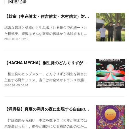
関連記事
【鼓童（中込健太・住吉佑太・木村佑太）対談】即興で得られる新たな感覚。
綿密な鍛錬と構成から生み出される舞台での統一され
た様式美。即興はそんな鼓童の伝統から逸脱するも…
2026.08.07 01:10
【HACHA MECHA】桐生発のどんぐりずが桐生をハチャメチャに彩る。
桐生発のヒップスター、どんぐりずが桐生を舞台に
主催する野外フェス。当日は街全体がトランス状態…
2026.08.05 06:02
【満月祭】真夏の満月の夜に出現する自由の桃源郷。
幹線道路から細い一本道を数キロ（何年か前までは
未舗装だった）。携帯が圏外になる福島の山のなか…