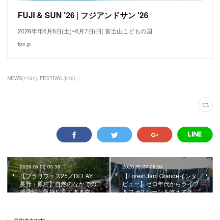
FUJI & SUN '26 | フジアンドサン '26
2026年年6月6日(土)~6月7日(日) 富士山こどもの国
fjsn.jp
NEWS
(
1151
)
FESTIVAL
(
610
)
2026.06.02 05:38
2026.05.27 08:54
【ブラリフェス25／DELAY
【Forest Jam Grandeインタ
長野・原村】自然のなかでの
ビュー】ゼロ年代からライブ
感受性。気持ち良すぎる空…
＆フェスシーンを支えてき…