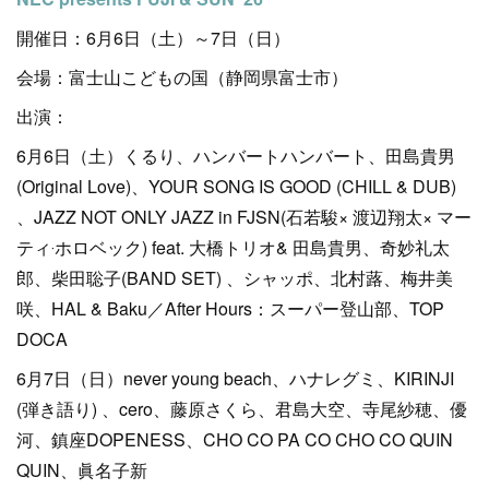
開催日：6月6日（土）～7日（日）
会場：富士山こどもの国（静岡県富士市）
出演：
6月6日（土）くるり、ハンバートハンバート、⽥島貴男
(Original Love)、YOUR SONG IS GOOD (CHILL & DUB)
、JAZZ NOT ONLY JAZZ in FJSN(⽯若駿× 渡辺翔太× マー
ティ‧ホロベック) feat. ⼤橋トリオ& ⽥島貴男、奇妙礼太
郎、柴⽥聡⼦(BAND SET) 、シャッポ、北村蕗、梅井美
咲、HAL & Baku／After Hours：スーパー登⼭部、TOP
DOCA
6月7日（日）never young beach、ハナレグミ、KIRINJI
(弾き語り) 、cero、藤原さくら、君島⼤空、寺尾紗穂、優
河、鎮座DOPENESS、CHO CO PA CO CHO CO QUIN
QUIN、眞名⼦新