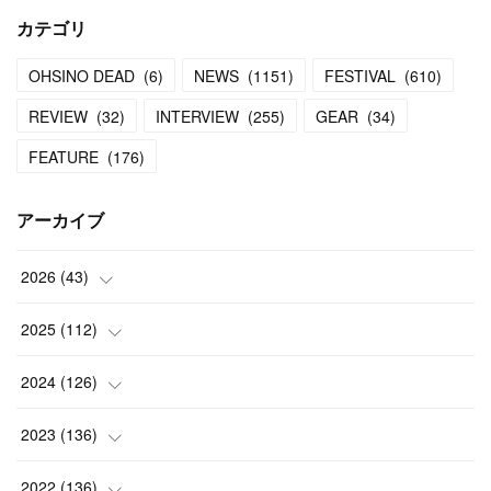
カテゴリ
OHSINO DEAD
(
6
)
NEWS
(
1151
)
FESTIVAL
(
610
)
REVIEW
(
32
)
INTERVIEW
(
255
)
GEAR
(
34
)
FEATURE
(
176
)
アーカイブ
2026
(
43
)
(
2
)
2025
(
112
)
(
3
)
(
7
)
2024
(
126
)
(
5
)
(
13
)
(
7
)
2023
(
136
)
(
13
)
(
15
)
(
13
)
(
4
)
2022
(
136
)