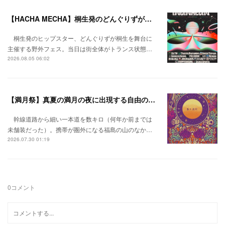
【HACHA MECHA】桐生発のどんぐりずが桐生をハチャメチャに彩る。
桐生発のヒップスター、どんぐりずが桐生を舞台に
主催する野外フェス。当日は街全体がトランス状態…
2026.08.05 06:02
【満月祭】真夏の満月の夜に出現する自由の桃源郷。
幹線道路から細い一本道を数キロ（何年か前までは
未舗装だった）。携帯が圏外になる福島の山のなか…
2026.07.30 01:19
0
コメント