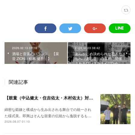
2026.02.13 01:18
2026.02.03 08:42
酒場と音楽のバランス。【菜
あらかじめ決められた恋人た
音 ZION（松本 健吾）】
ちへ（あら恋）の３月に開催
されるワンマンライブDub…
関連記事
【鼓童（中込健太・住吉佑太・木村佑太）対談】即興で得られる新たな感覚。
綿密な鍛錬と構成から生み出される舞台での統一され
た様式美。即興はそんな鼓童の伝統から逸脱するも…
2026.08.07 01:10