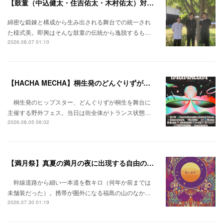
【鼓童（中込健太・住吉佑太・木村佑太）対談】即興で得られる新たな感覚。
綿密な鍛錬と構成から生み出される舞台での統一され
た様式美。即興はそんな鼓童の伝統から逸脱するも…
2026.08.07 01:10
【HACHA MECHA】桐生発のどんぐりずが桐生をハチャメチャに彩る。
桐生発のヒップスター、どんぐりずが桐生を舞台に
主催する野外フェス。当日は街全体がトランス状態…
2026.08.05 06:02
【満月祭】真夏の満月の夜に出現する自由の桃源郷。
幹線道路から細い一本道を数キロ（何年か前までは
未舗装だった）。携帯が圏外になる福島の山のなか…
2026.07.30 01:19