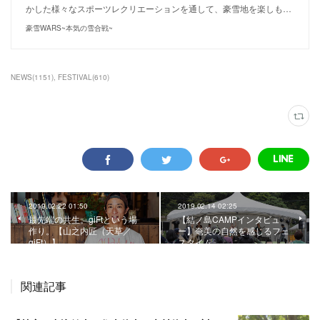
かした様々なスポーツレクリエーションを通して、豪雪地を楽しも…
豪雪WARS~本気の雪合戦~
NEWS
(
1151
)
FESTIVAL
(
610
)
2019.02.22 01:50
2019.02.14 02:25
最先端の共生。giFtという場
【結ノ島CAMPインタビュ
作り。【山之内匠（天草／
ー】奄美の自然を感じるフェ
giFt）】
スタイム。
関連記事