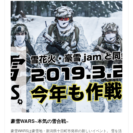
豪雪WARS~本気の雪合戦~
豪雪WARSは豪雪地・新潟県十日町市発祥の新しいイベント。 雪を活