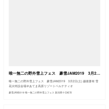
唯一無二の野外雪上フェス 豪雪JAM2019 3月2日(土) 越後妻有 雪花火特設会場＠あてま高原リゾートベルナティオ｜ホーム
唯一無二の野外雪上フェス 豪雪JAM2019 3月2日(土) 越後妻有 雪
花火特設会場＠あてま高原リゾートベルナティオ
豪雪JAM2019 唯一無二の野外雪上フェス 新潟県十日町市