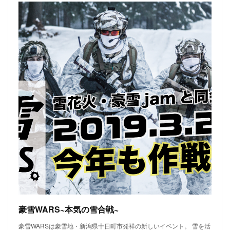
豪雪WARS~本気の雪合戦~
豪雪WARSは豪雪地・新潟県十日町市発祥の新しいイベント。 雪を活