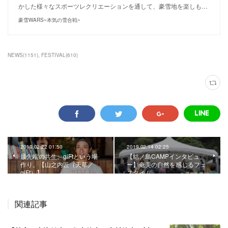
かした様々なスポーツレクリエーションを通して、豪雪地を楽しも…
豪雪WARS~本気の雪合戦~
NEWS
(
1151
)
FESTIVAL
(
610
)
2019.02.22 01:50
2019.02.14 02:25
最先端の共生。giFtという場
【結ノ島CAMPインタビュ
作り。【山之内匠（天草／
ー】奄美の自然を感じるフェ
giFt）】
スタイム。
関連記事