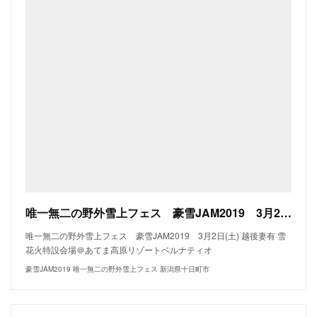
唯一無二の野外雪上フェス 豪雪JAM2019 3月2日(土) 越後妻有 雪花火特設会場＠あてま高原リゾートベルナティオ｜ホーム
唯一無二の野外雪上フェス 豪雪JAM2019 3月2日(土) 越後妻有 雪
花火特設会場＠あてま高原リゾートベルナティオ
豪雪JAM2019 唯一無二の野外雪上フェス 新潟県十日町市