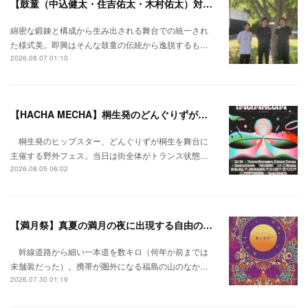
【鼓童（中込健太・住吉佑太・木村佑太）対談】即興で得られる新たな感覚。
綿密な鍛錬と構成から生み出される舞台での統一され
た様式美。即興はそんな鼓童の伝統から逸脱するも…
2026.08.07 01:10
【HACHA MECHA】桐生発のどんぐりずが桐生をハチャメチャに彩る。
桐生発のヒップスター、どんぐりずが桐生を舞台に
主催する野外フェス。当日は街全体がトランス状態…
2026.08.05 06:02
【満月祭】真夏の満月の夜に出現する自由の桃源郷。
幹線道路から細い一本道を数キロ（何年か前までは
未舗装だった）。携帯が圏外になる福島の山のなか…
2026.07.30 01:19