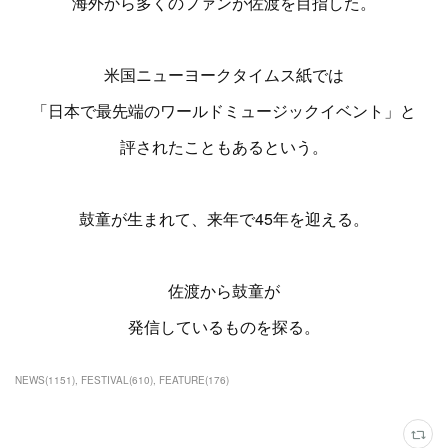
海外から多くのファンが佐渡を目指した。
米国ニューヨークタイムス紙では
「日本で最先端のワールドミュージックイベント」と
評されたこともあるという。
鼓童が生まれて、来年で45年を迎える。
佐渡から鼓童が
発信しているものを探る。
NEWS
(
1151
)
FESTIVAL
(
610
)
FEATURE
(
176
)