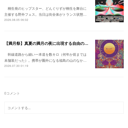
桐生発のヒップスター、どんぐりずが桐生を舞台に
主催する野外フェス。当日は街全体がトランス状態…
2026.08.05 06:02
【満月祭】真夏の満月の夜に出現する自由の桃源郷。
幹線道路から細い一本道を数キロ（何年か前までは
未舗装だった）。携帯が圏外になる福島の山のなか…
2026.07.30 01:19
0
コメント