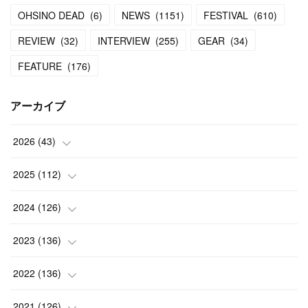
OHSINO DEAD
(
6
)
NEWS
(
1151
)
FESTIVAL
(
610
)
REVIEW
(
32
)
INTERVIEW
(
255
)
GEAR
(
34
)
FEATURE
(
176
)
アーカイブ
2026
(
43
)
(
2
)
2025
(
112
)
(
3
)
(
7
)
2024
(
126
)
(
5
)
(
13
)
(
7
)
2023
(
136
)
(
13
)
(
15
)
(
13
)
(
4
)
2022
(
136
)
(
6
)
(
12
)
(
15
)
(
15
)
(
6
)
2021
(
126
)