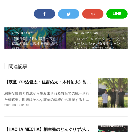
2025.08.01 07:57
2025.07.22 06:40
【満月祭】8月の満月の夜に
コロンビアのピークフリーク
福島の森に出現する自由の桃
ラッシュ シャンダルをキャン
源郷。
プインフェスで試してみた
関連記事
【鼓童（中込健太・住吉佑太・木村佑太）対談】即興で得られる新たな感覚。
綿密な鍛錬と構成から生み出される舞台での統一され
た様式美。即興はそんな鼓童の伝統から逸脱するも…
2026.08.07 01:10
【HACHA MECHA】桐生発のどんぐりずが桐生をハチャメチャに彩る。