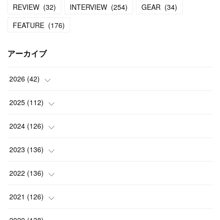
REVIEW
(
32
)
INTERVIEW
(
254
)
GEAR
(
34
)
FEATURE
(
176
)
アーカイブ
2026
(
42
)
(
1
)
2025
(
112
)
(
3
)
(
7
)
2024
(
126
)
(
5
)
(
13
)
(
7
)
2023
(
136
)
(
13
)
(
15
)
(
13
)
(
4
)
2022
(
136
)
(
6
)
(
12
)
(
15
)
(
15
)
(
6
)
2021
(
126
)
(
2
)
(
12
)
(
23
)
(
21
)
(
20
)
(
13
)