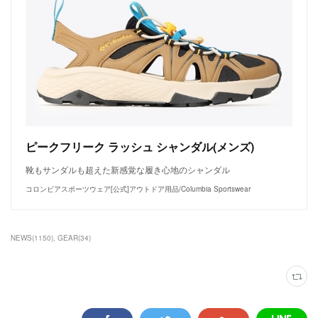
ピークフリーク ラッシュ シャンダル(メンズ)
靴もサンダルも超えた新感覚な履き心地のシャンダル
コロンビアスポーツウェア[公式]アウトドア用品/Columbia Sportswear
NEWS
(
1150
)
GEAR
(
34
)