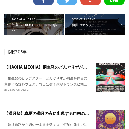
2025.08.01 03:00
2025.07.22 05:45
鼓童 ～Earth Celebrationの歩
復興のカタチ
み～
関連記事
【HACHA MECHA】桐生発のどんぐりずが桐生をハチャメチャに彩る。
桐生発のヒップスター、どんぐりずが桐生を舞台に
主催する野外フェス。当日は街全体がトランス状態…
2026.08.05 06:02
【満月祭】真夏の満月の夜に出現する自由の桃源郷。
幹線道路から細い一本道を数キロ（何年か前までは