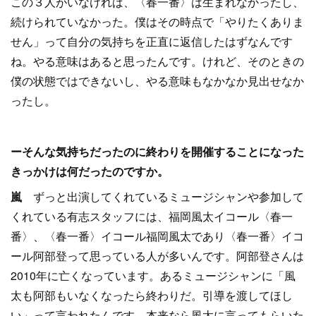
この３人がいなければ、〈春一番〉は生まれなかったし、
続けられていなかった。僕はその時点で「やりたくありま
せん」って自分の気持ちを正直に返信したはずなんです
ね。やる意味はあると思ったんです。けれど、そのときの
僕の状態ではできないし、やる意味もなかなか見出せなか
ったし。
ーそんな気持ちだったのに終わりを開催することになった
きっかけは何だったのですか。
嵐
ずっと出演してくれているミュージシャンや参加して
くれている有志スタッフには、福岡風太イコール〈春一
番〉、〈春一番〉イコール福岡風太であり〈春一番〉イコ
ール阿部登って思っている人が多いんです。阿部登さんは
2010年に亡くなっています。あるミュージシャンに「風
太も阿部もいなくなったら終わりだ。引導を渡してほし
い」って言われたんです。本来なら風太に言ってもらいた