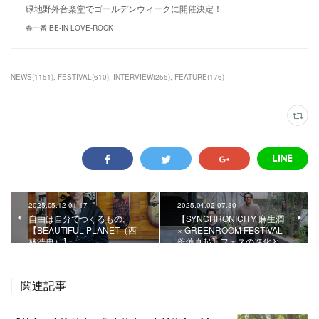
緑地野外音楽堂でゴールデンウィークに開催決定！
春一番 BE-IN LOVE-ROCK
NEWS
(
1151
)
FESTIVAL
(
610
)
INTERVIEW
(
255
)
FEATURE
(
176
)
2025.05.12 01:17
2025.04.02 07:30
自由は自分でつくるもの。
【SYNCHRONICITY 麻生潤
【BEAUTIFUL PLANET（西
× GREENROOM FESTIVAL
林浩史）】
釜萢直起】フェスの進化と…
関連記事