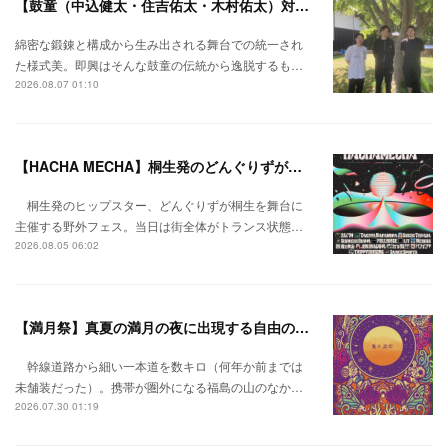
【鼓童（中込健太・住吉佑太・木村佑太）対談】即興で得られる新たな感覚。
綿密な鍛錬と構成から生み出される舞台での統一され
た様式美。即興はそんな鼓童の伝統から逸脱するも…
2026.08.07 01:10
【HACHA MECHA】桐生発のどんぐりずが桐生をハチャメチャに彩る。
桐生発のヒップスター、どんぐりずが桐生を舞台に
主催する野外フェス。当日は街全体がトランス状態…
2026.08.05 06:02
【満月祭】真夏の満月の夜に出現する自由の桃源郷。
幹線道路から細い一本道を数キロ（何年か前までは
未舗装だった）。携帯が圏外になる福島の山のなか…
2026.07.30 01:19