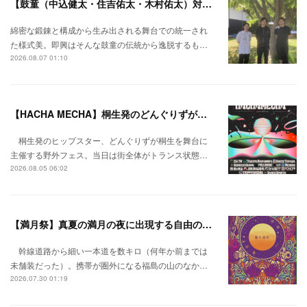
【鼓童（中込健太・住吉佑太・木村佑太）対談】即興で得られる新たな感覚。
綿密な鍛錬と構成から生み出される舞台での統一され
た様式美。即興はそんな鼓童の伝統から逸脱するも…
2026.08.07 01:10
【HACHA MECHA】桐生発のどんぐりずが桐生をハチャメチャに彩る。
桐生発のヒップスター、どんぐりずが桐生を舞台に
主催する野外フェス。当日は街全体がトランス状態…
2026.08.05 06:02
【満月祭】真夏の満月の夜に出現する自由の桃源郷。
幹線道路から細い一本道を数キロ（何年か前までは
未舗装だった）。携帯が圏外になる福島の山のなか…
2026.07.30 01:19