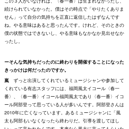
この３人がいなければ、〈春一番〉は生まれなかったし、
続けられていなかった。僕はその時点で「やりたくありま
せん」って自分の気持ちを正直に返信したはずなんです
ね。やる意味はあると思ったんです。けれど、そのときの
僕の状態ではできないし、やる意味もなかなか見出せなか
ったし。
ーそんな気持ちだったのに終わりを開催することになった
きっかけは何だったのですか。
嵐
ずっと出演してくれているミュージシャンや参加して
くれている有志スタッフには、福岡風太イコール〈春一
番〉、〈春一番〉イコール福岡風太であり〈春一番〉イコ
ール阿部登って思っている人が多いんです。阿部登さんは
2010年に亡くなっています。あるミュージシャンに「風
太も阿部もいなくなったら終わりだ。引導を渡してほし
い」って言われたんです。本来なら風太に言ってもらいた