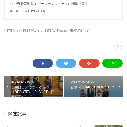
緑地野外音楽堂でゴールデンウィークに開催決定！
春一番 BE-IN LOVE-ROCK
NEWS
(
1151
)
FESTIVAL
(
610
)
INTERVIEW
(
255
)
FEATURE
(
176
)
2025.05.12 01:17
2025.04.09 05:00
自由は自分でつくるもの。
新章へ。TAKE a NEW STEP
【BEAUTIFUL PLANET（西
林浩史）】
関連記事