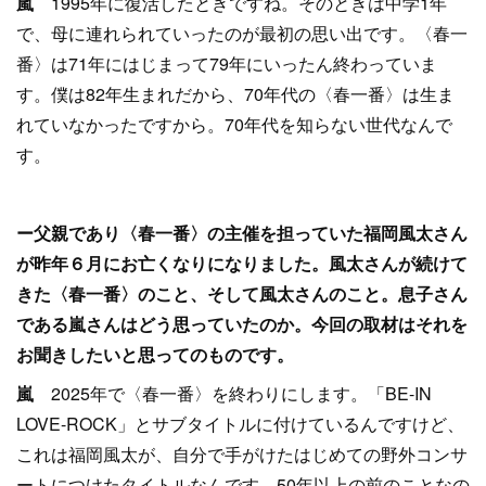
嵐
1995年に復活したときですね。そのときは中学1年
で、母に連れられていったのが最初の思い出です。〈春一
番〉は71年にはじまって79年にいったん終わっていま
す。僕は82年生まれだから、70年代の〈春一番〉は生ま
れていなかったですから。70年代を知らない世代なんで
す。
ー父親であり〈春一番〉の主催を担っていた福岡風太さん
が昨年６月にお亡くなりになりました。風太さんが続けて
きた〈春一番〉のこと、そして風太さんのこと。息子さん
である嵐さんはどう思っていたのか。今回の取材はそれを
お聞きし
たいと思ってのものです。
嵐
2025年で〈春一番〉を終わりにします。「BE-IN
LOVE-ROCK」とサブタイトルに付けているんですけど、
これは福岡風太が、自分で手がけたはじめての野外コンサ
ートにつけたタイトルなんです。50年以上の前のことなの