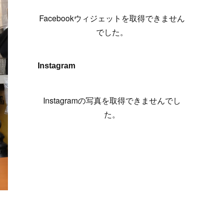
(
6
)
(
7
)
(
7
)
(
7
)
(
13
)
(
12
)
(
10
)
(
9
)
Facebookウィジェットを取得できません
(
7
)
(
8
)
(
5
)
(
7
)
(
14
)
(
6
)
(
14
)
でした。
(
7
)
(
4
)
(
5
)
(
8
)
(
8
)
(
2
)
(
4
)
(
9
)
(
3
)
(
9
)
Instagram
(
9
)
(
8
)
(
8
)
(
8
)
(
4
)
Instagramの写真を取得できませんでし
(
5
)
た。