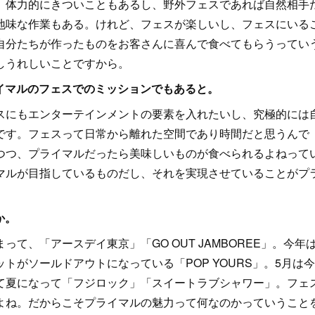
体力的にきついこともあるし、野外フェスであれば自然相手
地味な作業もある。けれど、フェスが楽しいし、フェスにいる
自分たちが作ったものをお客さんに喜んで食べてもらうってい
しうれしいことですから。
ライマルのフェスでのミッションでもあると。
にもエンターテインメントの要素を入れたいし、究極的には
です。フェスって日常から離れた空間であり時間だと思うんで
つつ、プライマルだったら美味しいものが食べられるよねって
マルが目指しているものだし、それを実現させていることがプ
か。
、「アースデイ東京」「GO OUT JAMBOREE」。今年
ットがソールドアウトになっている「POP YOURS」。5月は
て夏になって「フジロック」「スイートラブシャワー」。フェ
よね。だからこそプライマルの魅力って何なのかっていうこと