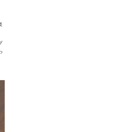
楽
プ
っ