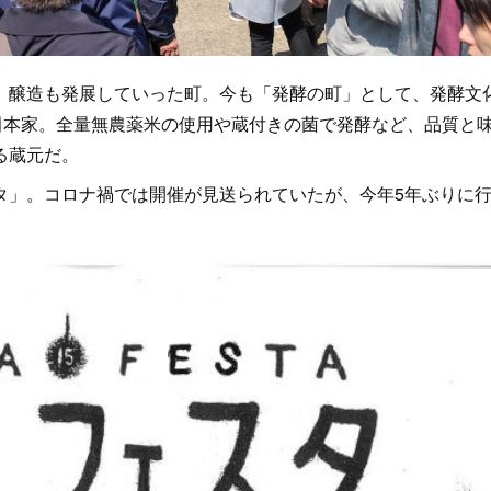
醸造も発展していった町。今も「発酵の町」として、発酵文
田本家。全量無農薬米の使用や蔵付きの菌で発酵など、品質と
る蔵元だ。
」。コロナ禍では開催が見送られていたが、今年5年ぶりに