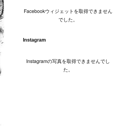
(
6
)
(
7
)
(
7
)
(
7
)
(
13
)
(
12
)
(
10
)
(
9
)
Facebookウィジェットを取得できません
(
7
)
(
8
)
(
5
)
(
7
)
(
14
)
(
6
)
(
14
)
でした。
(
7
)
(
4
)
(
5
)
(
8
)
(
8
)
(
2
)
(
4
)
(
9
)
(
3
)
(
9
)
Instagram
(
9
)
(
8
)
(
8
)
(
8
)
(
4
)
Instagramの写真を取得できませんでし
(
5
)
た。