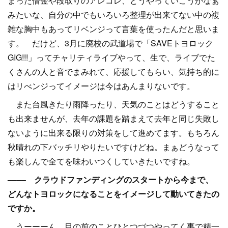
まった借金や段取りのアレコレ、どうやっていこうかなぁ
みたいな、自分の中でもいろいろ整理が出来てない中の複
雑な胸中もあってリベンジって言葉を使ったんだと思いま
す。 だけど、3月に廃校の武道場で「SAVEトヨロック
GIG!!!」ってチャリティライブやって、生で、ライブでた
くさんの人と音でまみれて、応援してもらい、気持ち的に
はリべンジってイメージは今はあんまりないです。
また台風きたり雨降ったり、天気のことはどうすること
も出来ませんが、去年の課題を踏まえて去年と同じ失敗し
ないように出来る限りの対策をして進めてます。もちろん
秋晴れの下バッチリやりたいですけどね。まぁどうなって
も楽しんで全てを味わいつくしていきたいですね。
–––– クラウドファンディングのスタートから今まで、
どんなトヨロックになることをイメージして動いてきたの
ですか。
うーーーん、目の前のことひとつづつやってく事で精一