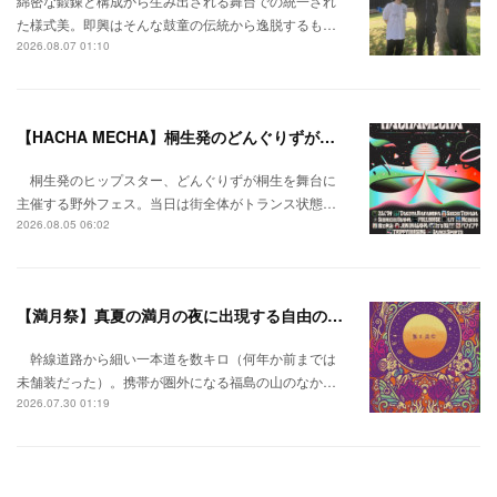
綿密な鍛錬と構成から生み出される舞台での統一され
た様式美。即興はそんな鼓童の伝統から逸脱するも…
2026.08.07 01:10
【HACHA MECHA】桐生発のどんぐりずが桐生をハチャメチャに彩る。
桐生発のヒップスター、どんぐりずが桐生を舞台に
主催する野外フェス。当日は街全体がトランス状態…
2026.08.05 06:02
【満月祭】真夏の満月の夜に出現する自由の桃源郷。
幹線道路から細い一本道を数キロ（何年か前までは
未舗装だった）。携帯が圏外になる福島の山のなか…
2026.07.30 01:19