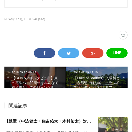
NEWS
(
1151
)
FESTIVAL
(
610
)
2018.09.25 09:12
2018.09.19 12:10
【GOMA／インタビュー】真
【Lake of Sounds】入場料と
の再生へ。20周年をみんなで
いう形態ではなく、クラウド
祝う場としてのジャングル…
ファンディングによるフェ…
関連記事
【鼓童（中込健太・住吉佑太・木村佑太）対談】即興で得られる新たな感覚。