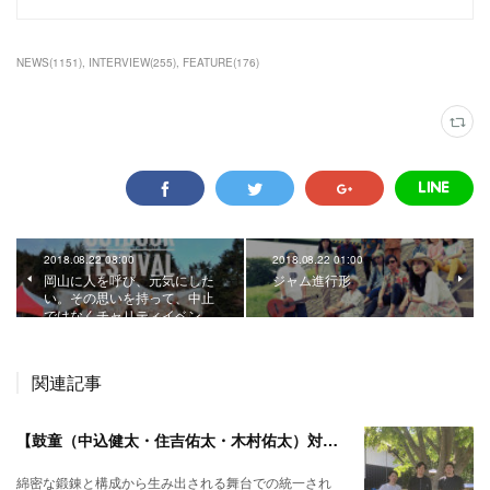
NEWS
(
1151
)
INTERVIEW
(
255
)
FEATURE
(
176
)
2018.08.22 08:00
2018.08.22 01:00
岡山に人を呼び、元気にした
ジャム進行形
い。その思いを持って、中止
ではなくチャリティイベン…
関連記事
【鼓童（中込健太・住吉佑太・木村佑太）対談】即興で得られる新たな感覚。
綿密な鍛錬と構成から生み出される舞台での統一され