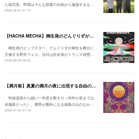
た様式美。即興はそんな鼓童の伝統から逸脱するも…
2026.08.07 01:10
【HACHA MECHA】桐生発のどんぐりずが桐生をハチャメチャに彩る。
桐生発のヒップスター、どんぐりずが桐生を舞台に
主催する野外フェス。当日は街全体がトランス状態…
2026.08.05 06:02
【満月祭】真夏の満月の夜に出現する自由の桃源郷。
幹線道路から細い一本道を数キロ（何年か前までは
未舗装だった）。携帯が圏外になる福島の山のなか…
2026.07.30 01:19