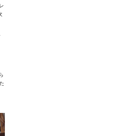
レ
次
隠
ら
た