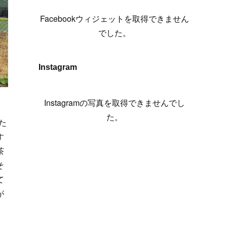
(
6
)
(
7
)
(
7
)
(
7
)
(
13
)
(
12
)
(
10
)
(
9
)
Facebookウィジェットを取得できません
(
7
)
(
8
)
(
5
)
(
7
)
(
14
)
(
6
)
(
14
)
でした。
(
7
)
(
4
)
(
5
)
(
8
)
(
8
)
(
2
)
(
4
)
(
9
)
(
3
)
(
9
)
Instagram
(
9
)
(
8
)
(
8
)
(
8
)
(
4
)
Instagramの写真を取得できませんでし
(
5
)
た。
た
す
茶
そ
て
が
て