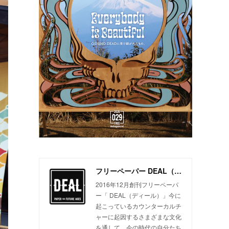
フリーペーパー DEAL（ディール）
2016年12月創刊フリーペーパ
ー「 DEAL（ディール）」今に
起こっているカウンターカルチ
ャーに起因するさまざまな文化
を通して、今の時代の自分たち