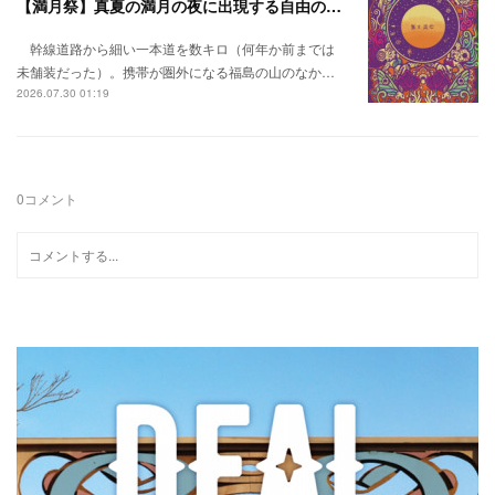
【満月祭】真夏の満月の夜に出現する自由の桃源郷。
幹線道路から細い一本道を数キロ（何年か前までは
未舗装だった）。携帯が圏外になる福島の山のなか…
2026.07.30 01:19
0
コメント