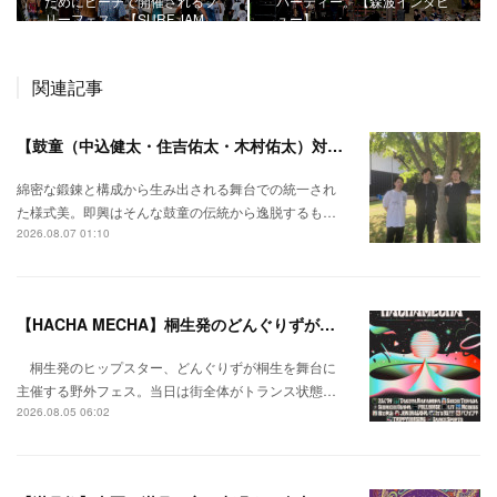
ためにビーチで開催されるフ
パーティー。【森波インタビ
リーフェス。【SURF JAM …
ュー】
関連記事
【鼓童（中込健太・住吉佑太・木村佑太）対談】即興で得られる新たな感覚。
綿密な鍛錬と構成から生み出される舞台での統一され
た様式美。即興はそんな鼓童の伝統から逸脱するも…
2026.08.07 01:10
【HACHA MECHA】桐生発のどんぐりずが桐生をハチャメチャに彩る。
桐生発のヒップスター、どんぐりずが桐生を舞台に
主催する野外フェス。当日は街全体がトランス状態…
2026.08.05 06:02