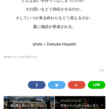
どんな思いを持ってはじまったのか。
その思いをどう持続させるのか。
そしていつか来る終わりをどう迎えるのか。
夏に物語が形成される。
photo = Daisuke Hayashi
NEWS
(
1151
)
FEATURE
(
176
)
2018.07.19 07:00
2018.07.13 01:18
海の環境変化を感じてもらう
宮城の小さな町から食と音の