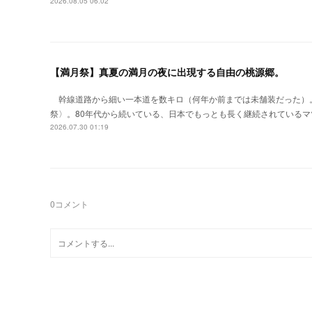
2026.08.05 06:02
【満月祭】真夏の満月の夜に出現する自由の桃源郷。
幹線道路から細い一本道を数キロ（何年か前までは未舗装だった）
祭〉。80年代から続いている、日本でもっとも長く継続されているマ
2026.07.30 01:19
0
コメント