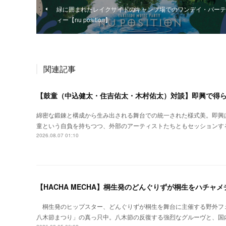
緑に囲まれたレイクサイドのキャンプ場でのワンデイ・パーテ
ィー【nu position】
関連記事
【鼓童（中込健太・住吉佑太・木村佑太）対談】即興で得
綿密な鍛錬と構成から生み出される舞台での統一された様式美。即興
童という自負を持ちつつ、外部のアーティストたちともセッションす
2026.08.07 01:10
【HACHA MECHA】桐生発のどんぐりずが桐生をハチャ
桐生発のヒップスター、どんぐりずが桐生を舞台に主催する野外フ
八木節まつり」の真っ只中。八木節の反復する強烈なグルーヴと、国