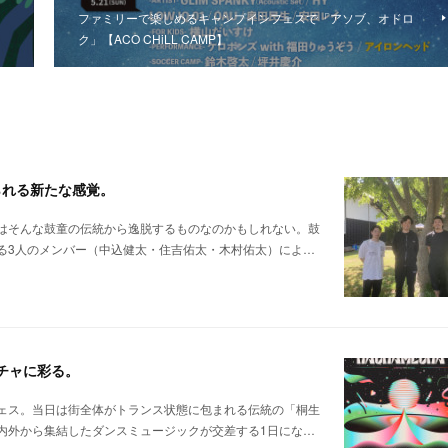
ファミリーで楽しめるキャンプインフェスで「アソブ、オドロ
ク」【ACO CHiLL CAMP】
られる新たな感覚。
はそんな鼓童の伝統から逸脱するものなのかもしれない。鼓
る3人のメンバー（中込健太・住吉佑太・木村佑太）によ…
メチャに彩る。
ェス。当日は街全体がトランス状態に包まれる伝統の「桐生
内外から集結したダンスミュージックが交差する1日にな…