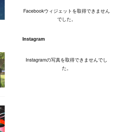
(
6
)
(
7
)
(
7
)
(
7
)
(
13
)
(
12
)
(
10
)
(
9
)
Facebookウィジェットを取得できません
(
7
)
(
8
)
(
5
)
(
7
)
(
14
)
(
6
)
(
14
)
でした。
(
7
)
(
4
)
(
5
)
(
8
)
(
8
)
(
2
)
(
4
)
(
9
)
(
3
)
(
9
)
Instagram
(
9
)
(
8
)
(
8
)
(
8
)
(
4
)
Instagramの写真を取得できませんでし
(
5
)
た。