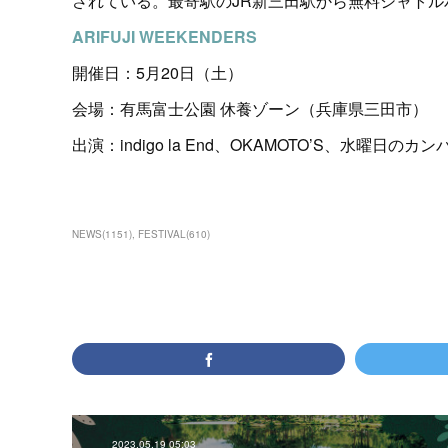
されている。最寄駅のJR新三田駅から無料シャトル
ARIFUJI WEEKENDERS
開催日：5月20日（土）
会場：有馬富士公園 休養ゾーン（兵庫県三田市）
出演：indigo la End、OKAMOTO’S、水曜日のカ
NEWS
(
1151
)
FESTIVAL
(
610
)
2023.05.19 05:03