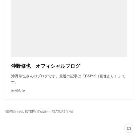
沖野修也 オフィシャルブログ
沖野修也さんのブログです。最近の記事は「CMYK（画像あり）」で
す。
ameblo.jp
NEWS
(
1150
)
INTERVIEW
(
254
)
FEATURE
(
176
)