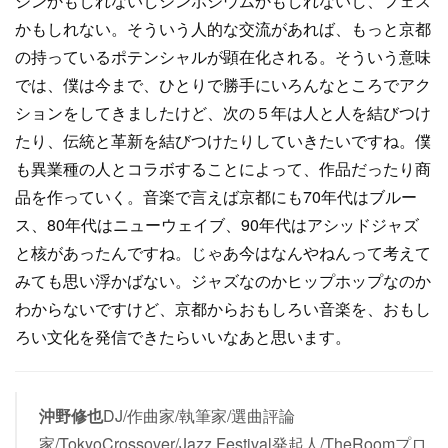
ジンかもしれないしシンポジウムかもしれないし、フェス
かもしれない。そういう人的な交流があれば、もっと京都
の持っているポテンシャルが顕在化される。そういう意味
では、僕は今まで、ひとりで勝手にいろんなところでアク
ションをしてきましたけど、次の５年は人と人を結びつけ
たり、伝統と革新を結びつけたりしていきたいですね。僕
も異業種の人とコラボすることによって、作品だったり商
品を作っていく。音楽で言えば京都にも70年代はブルー
ス、80年代はニューウェイブ、90年代はアシッドジャズ
と核があったんですね。じゃあ今はなんやねんって考えて
みても思い浮かばない。ジャズなのかヒップホップなのか
わからないですけど、京都からおもしろい音楽を、おもし
ろい文化を発信できたらいいなあと思います。
沖野修也
DJ/作曲家/執筆家/選曲評論
家/TokyoCrossover/Jazz Festival発起人/TheRoomプロ