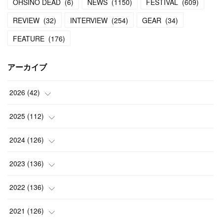
OHSINO DEAD
(
6
)
NEWS
(
1150
)
FESTIVAL
(
609
)
REVIEW
(
32
)
INTERVIEW
(
254
)
GEAR
(
34
)
FEATURE
(
176
)
アーカイブ
2026
(
42
)
(
1
)
2025
(
112
)
(
3
)
(
7
)
2024
(
126
)
(
5
)
(
13
)
(
7
)
2023
(
136
)
(
13
)
(
15
)
(
13
)
(
4
)
2022
(
136
)
(
6
)
(
12
)
(
15
)
(
15
)
(
6
)
2021
(
126
)