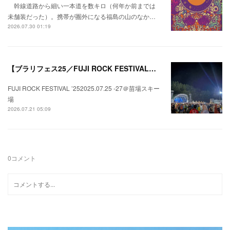
幹線道路から細い一本道を数キロ（何年か前までは
未舗装だった）。携帯が圏外になる福島の山のなか…
2026.07.30 01:19
【ブラリフェス25／FUJI ROCK FESTIVAL】日本の夏にはフジロックが欠かせない。
FUJI ROCK FESTIVAL ’252025.07.25 -27＠苗場スキー
場
2026.07.21 05:09
0
コメント