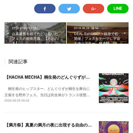
2018.07.04 02:15
2018.06.28 09:44
台風被害を経てたどり着いた
DEAL Exhibition、銀座で初
フェスの開催意義。【あわの
開催！フェスをテーマに宇宙
ネ】
大使☆スター、林大輔、Gr…
関連記事
【HACHA MECHA】桐生発のどんぐりずが桐生をハチャメチャに彩る。
桐生発のヒップスター、どんぐりずが桐生を舞台に
主催する野外フェス。当日は街全体がトランス状態…
2026.08.05 06:02
【満月祭】真夏の満月の夜に出現する自由の桃源郷。