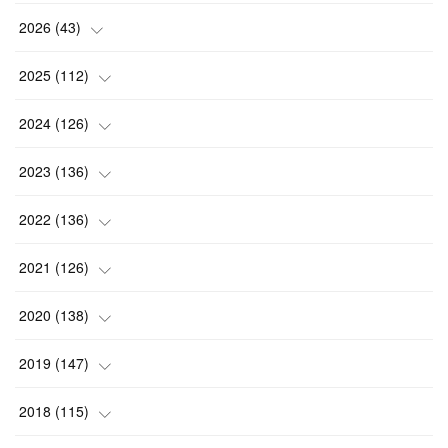
2026
(
43
)
(
2
)
2025
(
112
)
(
3
)
(
7
)
2024
(
126
)
(
5
)
(
13
)
(
7
)
2023
(
136
)
(
13
)
(
15
)
(
13
)
(
4
)
2022
(
136
)
(
6
)
(
12
)
(
15
)
(
15
)
(
6
)
2021
(
126
)
(
2
)
(
12
)
(
23
)
(
21
)
(
20
)
(
13
)
2020
(
138
)
(
6
)
(
6
)
(
17
)
(
15
)
(
22
)
(
13
)
(
9
)
2019
(
147
)
(
6
)
(
6
)
(
5
)
(
14
)
(
11
)
(
9
)
(
14
)
(
14
)
2018
(
115
)
(
14
)
(
4
)