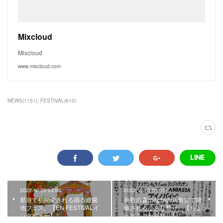
Mixcloud
Mixcloud
www.mixcloud.com
NEWS
(
1151
)
FESTIVAL
(
610
)
2022.10.20 03:00
2022.10.18 05:07
那須で初開催される踊る遊園
長野の森のなかの八角堂で開
地フェス。【EN FESTIVALイ
催される小さな祭り。【ちょ
ンタビュー】
っとここから祭り】