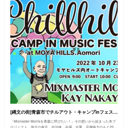
[縄文の街]青森市でチルアウト・キャンプinフェス《Chillhill》初開催
「Mixmaster Morrisを青森に呼びたい！」その想いから始まった本プ
ロジェクト。地元の有志，自治体，会場，企業，店舗協力のもと20…