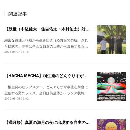
関連記事
【鼓童（中込健太・住吉佑太・木村佑太）対談】即興で得られる新たな感覚。
綿密な鍛錬と構成から生み出される舞台での統一され
た様式美。即興はそんな鼓童の伝統から逸脱するも…
2026.08.07 01:10
【HACHA MECHA】桐生発のどんぐりずが桐生をハチャメチャに彩る。
桐生発のヒップスター、どんぐりずが桐生を舞台に
主催する野外フェス。当日は街全体がトランス状態…
2026.08.05 06:02
【満月祭】真夏の満月の夜に出現する自由の桃源郷。