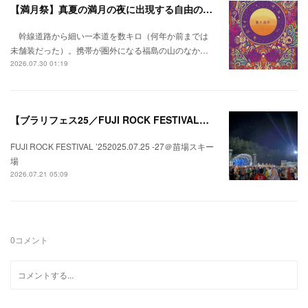
【満月祭】真夏の満月の夜に出現する自由の桃源郷。
幹線道路から細い一本道を数キロ（何年か前までは
未舗装だった）。携帯が圏外になる福島の山のなか…
2026.07.30 01:19
【ブラリフェス25／FUJI ROCK FESTIVAL】日本の夏にはフジロックが欠かせない。
FUJI ROCK FESTIVAL ’252025.07.25 -27＠苗場スキー
場
2026.07.21 05:09
0
コメント