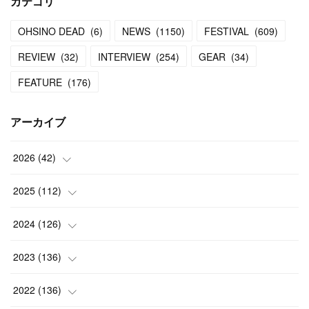
カテゴリ
OHSINO DEAD
(
6
)
NEWS
(
1150
)
FESTIVAL
(
609
)
REVIEW
(
32
)
INTERVIEW
(
254
)
GEAR
(
34
)
FEATURE
(
176
)
アーカイブ
2026
(
42
)
(
1
)
2025
(
112
)
(
3
)
(
7
)
2024
(
126
)
(
5
)
(
13
)
(
7
)
2023
(
136
)
(
13
)
(
15
)
(
13
)
(
4
)
2022
(
136
)