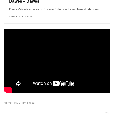
Dawes – Dawes
DawesMisadventures of DoomscrollerTourLatest NewsInstagram
dawestheband.com
NEWS
(
1150
)
REVIEW
(
32
)