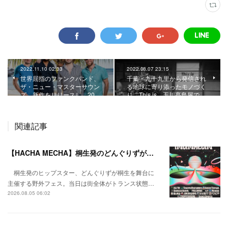
2022.11.10 02:33
2022.08.07 23:15
世界屈指のファンクバンド、
千葉・九十九里から発信され
ザ・ニュー・マスターサウン
る地球に寄り添ったモノづく
ズ。新作をリリースし、20…
り。This is、玉川髙島屋で…
関連記事
【HACHA MECHA】桐生発のどんぐりずが桐生をハチャメチャに彩る。
桐生発のヒップスター、どんぐりずが桐生を舞台に
主催する野外フェス。当日は街全体がトランス状態…
2026.08.05 06:02