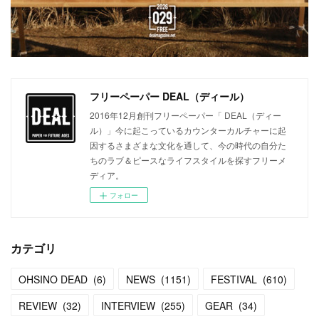
フリーペーパー DEAL（ディール）
2016年12月創刊フリーペーパー「 DEAL（ディー
ル）」今に起こっているカウンターカルチャーに起
因するさまざまな文化を通して、今の時代の自分た
ちのラブ＆ピースなライフスタイルを探すフリーメ
ディア。
フォロー
カテゴリ
OHSINO DEAD
(
6
)
NEWS
(
1151
)
FESTIVAL
(
610
)
REVIEW
(
32
)
INTERVIEW
(
255
)
GEAR
(
34
)