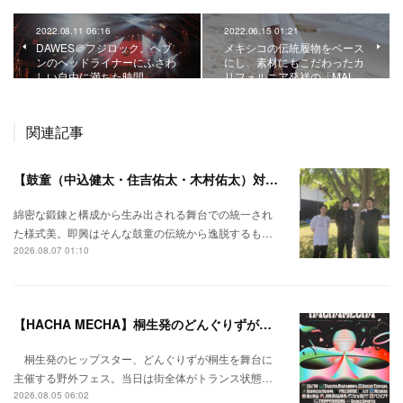
2022.08.11 06:16
2022.06.15 01:21
DAWES＠フジロック。ヘブ
メキシコの伝統履物をベース
ンのヘッドライナーにふさわ
にし、素材にもこだわったカ
しい自由に満ちた時間。
リフォルニア発祥の「MAL…
関連記事
【鼓童（中込健太・住吉佑太・木村佑太）対談】即興で得られる新たな感覚。
綿密な鍛錬と構成から生み出される舞台での統一され
た様式美。即興はそんな鼓童の伝統から逸脱するも…
2026.08.07 01:10
【HACHA MECHA】桐生発のどんぐりずが桐生をハチャメチャに彩る。
桐生発のヒップスター、どんぐりずが桐生を舞台に
主催する野外フェス。当日は街全体がトランス状態…
2026.08.05 06:02