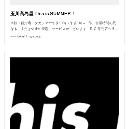
玉川高島屋 This is SUMMER！
本館（百貨店）タカシマヤ午前10時～午後8時 ※一部、営業時間の異
なる、または休止の売場・サービスがございます。S･C 専門店の営…
www.takashimaya.co.jp