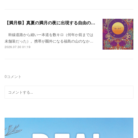
【満月祭】真夏の満月の夜に出現する自由の桃源郷。
幹線道路から細い一本道を数キロ（何年か前までは
未舗装だった）。携帯が圏外になる福島の山のなか…
2026.07.30 01:19
0
コメント