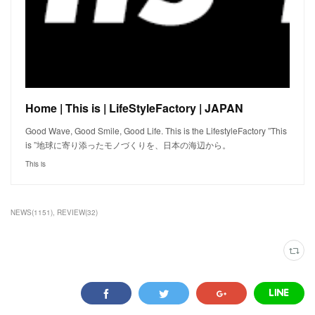
Home | This is | LifeStyleFactory | JAPAN
Good Wave, Good Smile, Good Life. This is the LifestyleFactory ”This
is ”地球に寄り添ったモノづくりを、日本の海辺から。
This is
NEWS
(
1151
)
REVIEW
(
32
)