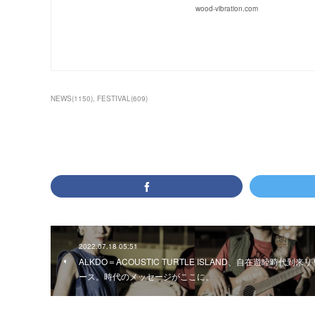
wood-vibration.com
NEWS
(
1150
)
FESTIVAL
(
609
)
2022.07.18 05:51
ALKDO＝ACOUSTIC TURTLE ISLAND、自在遊睦時代到来リ
ース。時代のメッセージがここに。