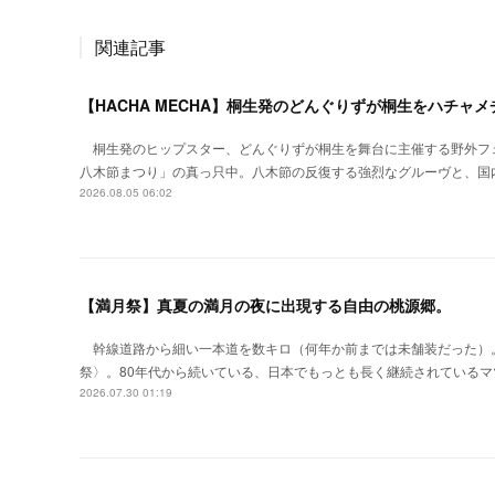
関連記事
【HACHA MECHA】桐生発のどんぐりずが桐生をハチャ
桐生発のヒップスター、どんぐりずが桐生を舞台に主催する野外フ
八木節まつり」の真っ只中。八木節の反復する強烈なグルーヴと、国
2026.08.05 06:02
【満月祭】真夏の満月の夜に出現する自由の桃源郷。
幹線道路から細い一本道を数キロ（何年か前までは未舗装だった）
祭〉。80年代から続いている、日本でもっとも長く継続されているマ
2026.07.30 01:19