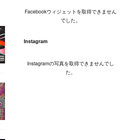
(
6
)
(
7
)
(
7
)
(
7
)
(
13
)
(
12
)
(
10
)
(
9
)
Facebookウィジェットを取得できません
(
7
)
(
8
)
(
5
)
(
7
)
(
14
)
(
6
)
(
14
)
でした。
(
7
)
(
4
)
(
5
)
(
8
)
(
8
)
(
2
)
(
4
)
(
9
)
(
3
)
(
9
)
Instagram
(
9
)
(
8
)
(
8
)
(
8
)
(
4
)
Instagramの写真を取得できませんでし
(
5
)
た。