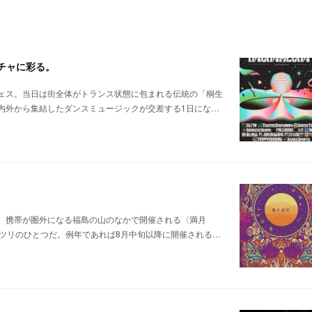
メチャに彩る。
ェス。当日は街全体がトランス状態に包まれる伝統の「桐生
内外から集結したダンスミュージックが交差する1日にな…
。携帯が圏外になる福島の山のなかで開催される〈満月
ツリのひとつだ。例年であれば8月中旬以降に開催される…