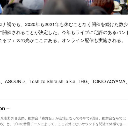
禍でも、2020年も2021年も休むことなく開催を続けた数
に開催されることが決定した。今年もライブに定評のあるバン
れるフェスの光がここにある。オンライン配信も実施される。
SOUND、Toshizo Shiraishi a.k.a. THG、TOKIO AOYAMA
on –
た登米市野外音楽祭。能舞台「森舞台」が会場となって今年で9回目。能舞台ならでは
め）と、プロの音響チームによって、ここ以外にないサウンドを間近で体感でき…