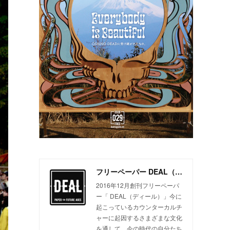
フリーペーパー DEAL（ディール）
2016年12月創刊フリーペーパ
ー「 DEAL（ディール）」今に
起こっているカウンターカルチ
ャーに起因するさまざまな文化
を通して、今の時代の自分たち