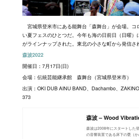
宮城県登米市にある能舞台「森舞台」が会場。コロナ
い夏フェスのひとつだ。今年も海の日前日（日曜）
がラインナップされた。東北の小さな町から発信さ
森波2022
開催日：7月17日(日)
会場：伝統芸能継承館 森舞台（宮城県登米市）
出演：OKI DUB AINU BAND、Dachambo、ZAKINO、A
373
森波 – Wood Vibrati
森波は2008年にスタートし
の音響装置である床下の甕（か