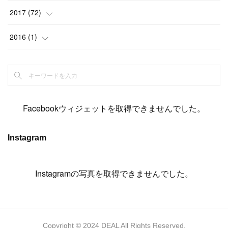
(
14
)
(
4
)
(
11
)
(
15
)
(
19
)
(
19
)
(
17
)
(
8
)
2017
(
72
)
(
8
)
(
18
)
(
8
)
(
6
)
(
15
)
(
18
)
(
22
)
(
17
)
(
16
)
2016
(
1
)
(
5
)
(
8
)
(
16
)
(
10
)
(
6
)
(
12
)
(
13
)
(
14
)
(
14
)
(
1
)
(
8
)
(
7
)
(
10
)
(
13
)
(
15
)
(
11
)
(
15
)
(
9
)
(
9
)
(
6
)
(
3
)
(
8
)
(
11
)
(
16
)
(
12
)
(
13
)
(
17
)
(
8
)
Facebookウィジェットを取得できませんでした。
(
6
)
(
7
)
(
7
)
(
7
)
(
13
)
(
12
)
(
10
)
(
9
)
Instagram
(
7
)
(
8
)
(
5
)
(
7
)
(
14
)
(
6
)
(
14
)
(
7
)
(
4
Instagramの写真を取得できませんでした。
)
(
5
)
(
8
)
(
8
)
(
2
)
(
4
)
(
9
)
(
3
)
(
9
)
(
9
)
(
8
)
(
8
)
Copyright © 2024 DEAL All Rights Reserved.