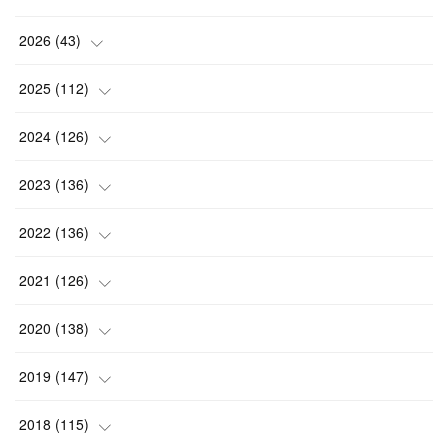
2026
(
43
)
(
2
)
2025
(
112
)
(
3
)
(
7
)
2024
(
126
)
(
5
)
(
13
)
(
7
)
2023
(
136
)
(
13
)
(
15
)
(
13
)
(
4
)
2022
(
136
)
(
6
)
(
12
)
(
15
)
(
15
)
(
6
)
2021
(
126
)
(
2
)
(
12
)
(
23
)
(
21
)
(
20
)
(
13
)
2020
(
138
)
(
6
)
(
6
)
(
17
)
(
15
)
(
22
)
(
13
)
(
9
)
2019
(
147
)
(
6
)
(
6
)
(
5
)
(
14
)
(
11
)
(
9
)
(
14
)
(
14
)
2018
(
115
)