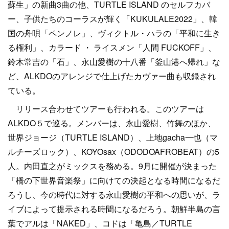
蘇生」の新曲3曲の他、TURTLE ISLAND のセルフカバ
ー、子供たちのコーラスが輝く「KUKULALE2022」、韓
国の舟唄「ペンノレ」、ヴィクトル・ハラの「平和に生き
る権利」、カラード ・ ライスメン「人間 FUCKOFF」、
鈴木常吉の「石」、永山愛樹の十八番「釜山港へ帰れ」な
ど、ALKDOのアレンジで仕上げたカヴァー曲も収録され
ている。
リリース合わせてツアーも行われる。このツアーは
ALKDO５で巡る。メンバーは、永山愛樹、竹舞のほか、
世界ジョージ（TURTLE ISLAND）、上地gacha一也（マ
ルチーズロック）、KOYOsax（ODODOAFROBEAT）の5
人。内田直之がミックスを務める。9月に開催が決まった
「橋の下世界音楽祭」に向けての決起となる時間になるだ
ろうし、今の時代に対する永山愛樹の平和への思いが、ラ
イブによって提示される時間になるだろう。朝鮮半島の言
葉でアルは「NAKED」、コドは「亀島／TURTLE