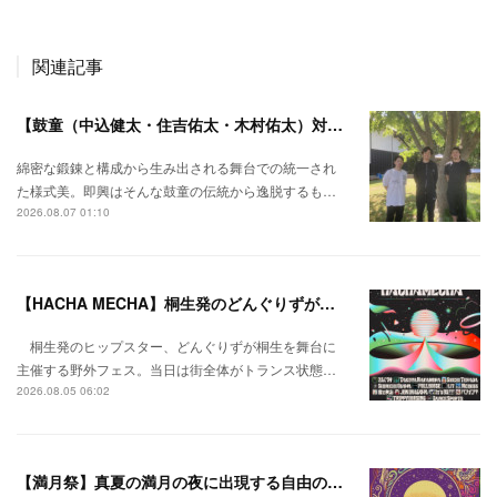
関連記事
【鼓童（中込健太・住吉佑太・木村佑太）対談】即興で得られる新たな感覚。
綿密な鍛錬と構成から生み出される舞台での統一され
た様式美。即興はそんな鼓童の伝統から逸脱するも…
2026.08.07 01:10
【HACHA MECHA】桐生発のどんぐりずが桐生をハチャメチャに彩る。
桐生発のヒップスター、どんぐりずが桐生を舞台に
主催する野外フェス。当日は街全体がトランス状態…
2026.08.05 06:02
【満月祭】真夏の満月の夜に出現する自由の桃源郷。