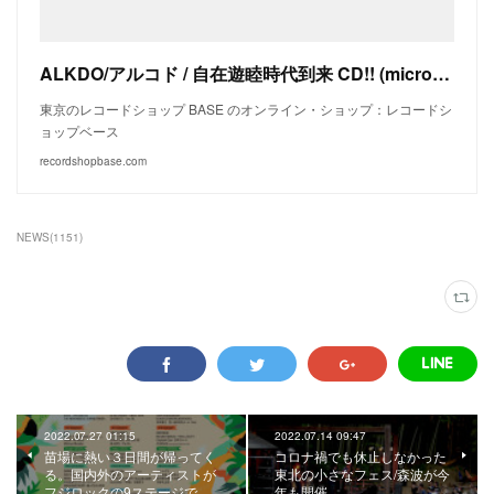
ALKDO/アルコド / 自在遊睦時代到来 CD!! (microAction)｜レコードショップ・ベース
東京のレコードショップ BASE のオンライン・ショップ：レコードシ
ョップベース
recordshopbase.com
NEWS
(
1151
)
2022.07.27 01:15
2022.07.14 09:47
苗場に熱い３日間が帰ってく
コロナ禍でも休止しなかった
る。国内外のアーティストが
東北の小さなフェス/森波が今
フジロックの9ステージで…
年も開催。