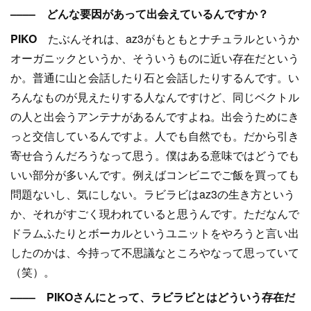
–––– どんな要因があって出会えているんですか？
PIKO
たぶんそれは、az3がもともとナチュラルというか
オーガニックというか、そういうものに近い存在だという
か。普通に山と会話したり石と会話したりするんです。い
ろんなものが見えたりする人なんですけど、同じベクトル
の人と出会うアンテナがあるんですよね。出会うためにき
っと交信しているんですよ。人でも自然でも。だから引き
寄せ合うんだろうなって思う。僕はある意味ではどうでも
いい部分が多いんです。例えばコンビニでご飯を買っても
問題ないし、気にしない。ラビラビはaz3の生き方という
か、それがすごく現われていると思うんです。ただなんで
ドラムふたりとボーカルというユニットをやろうと言い出
したのかは、今持って不思議なところやなって思っていて
（笑）。
–––– PIKOさんにとって、ラビラビとはどういう存在だ