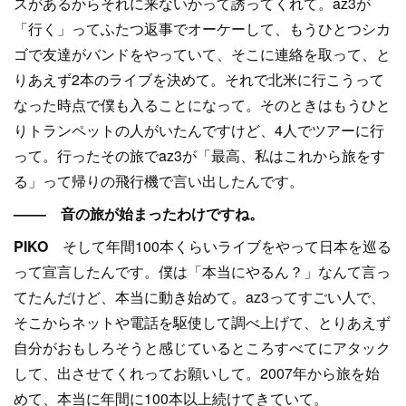
スがあるからそれに来ないかって誘ってくれて。az3が
「行く」ってふたつ返事でオーケーして、もうひとつシカ
ゴで友達がバンドをやっていて、そこに連絡を取って、と
りあえず2本のライブを決めて。それで北米に行こうって
なった時点で僕も入ることになって。そのときはもうひと
りトランペットの人がいたんですけど、4人でツアーに行
って。行ったその旅でaz3が「最高、私はこれから旅をす
る」って帰りの飛行機で言い出したんです。
–––– 音の旅が始まったわけですね。
PIKO
そして年間100本くらいライブをやって日本を巡る
って宣言したんです。僕は「本当にやるん？」なんて言っ
てたんだけど、本当に動き始めて。az3ってすごい人で、
そこからネットや電話を駆使して調べ上げて、とりあえず
自分がおもしろそうと感じているところすべてにアタック
して、出させてくれってお願いして。2007年から旅を始
めて、本当に年間に100本以上続けてきていて。