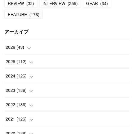
REVIEW
(
32
)
INTERVIEW
(
255
)
GEAR
(
34
)
FEATURE
(
176
)
アーカイブ
2026
(
43
)
(
2
)
2025
(
112
)
(
3
)
(
7
)
2024
(
126
)
(
5
)
(
13
)
(
7
)
2023
(
136
)
(
13
)
(
15
)
(
13
)
(
4
)
2022
(
136
)
(
6
)
(
12
)
(
15
)
(
15
)
(
6
)
2021
(
126
)
(
2
)
(
12
)
(
23
)
(
21
)
(
20
)
(
13
)
2020
(
138
)