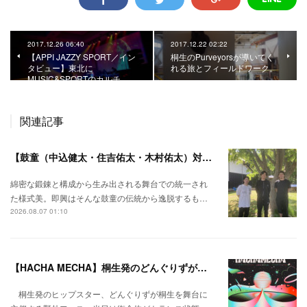
2017.12.26 06:40
2017.12.22 02:22
【APPI JAZZY SPORT／イン
桐生のPurveyorsが導いてく
タビュー】東北に
れる旅とフィールドワーク。
MUSIC&SPORTのカルチ…
関連記事
【鼓童（中込健太・住吉佑太・木村佑太）対談】即興で得られる新たな感覚。
綿密な鍛錬と構成から生み出される舞台での統一され
た様式美。即興はそんな鼓童の伝統から逸脱するも…
2026.08.07 01:10
【HACHA MECHA】桐生発のどんぐりずが桐生をハチャメチャに彩る。
桐生発のヒップスター、どんぐりずが桐生を舞台に