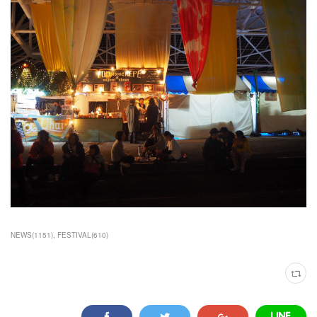
NEWS
(
1151
)
FESTIVAL
(
610
)