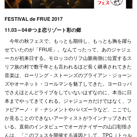
FESTIVAL de FRUE 2017
11.03～04＠つま恋リゾート彩の郷
今年の秋フェスで、もっとも期待し、もっとも胸を躍ら
せていたのが「FRUE」。なんてったって、あのジャジュ
ーカが初来日する。モロッコのリフ山脈南側に位置するス
リフ族の村で数千年とも言われるほど長く継承されてきた
音楽は、ローリング・ストーンズのブライアン・ジョーン
ズやオーネット・コールマンを魅了してきた。ヨーロッパ
でさえほとんどライブをしていないはずなのに、本当に日
本までやってきてくれる。ジャジューカだけではなく、フ
ァビアーノ・ド・ナシメントやババズーラなど、ここでし
か見ることのできないアーティストがラインナップされて
いる。直前のインタビューでオーガナイザーの山口彰悟さ
んは、「このフェスを開催する遠因として、TPC（トゥル