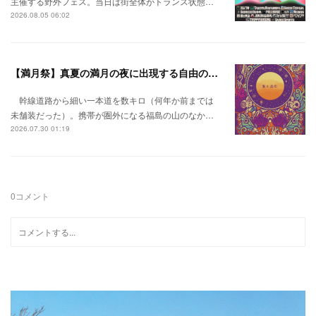
主催する野外フェス。当日は街全体がトランス状態…
2026.08.05 06:02
【満月祭】真夏の満月の夜に出現する自由の桃源郷。
幹線道路から細い一本道を数キロ（何年か前までは
未舗装だった）。携帯が圏外になる福島の山のなか…
2026.07.30 01:19
0
コメント