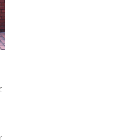
〉
前
て
、
イ