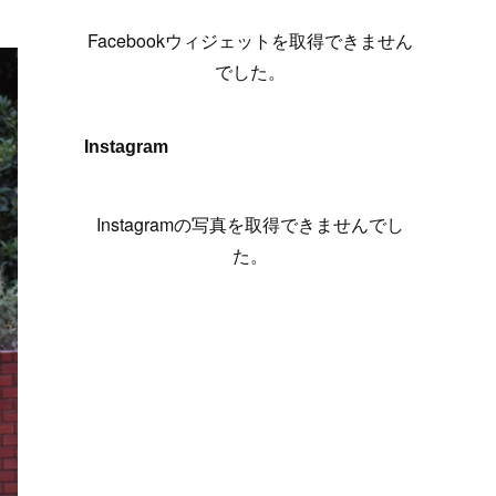
(
6
)
(
7
)
(
7
)
(
7
)
(
13
)
(
12
)
(
10
)
(
9
)
Facebookウィジェットを取得できません
(
7
)
(
8
)
(
5
)
(
7
)
(
14
)
(
6
)
(
14
)
でした。
(
7
)
(
4
)
(
5
)
(
8
)
(
8
)
(
2
)
(
4
)
(
9
)
(
3
)
(
9
)
Instagram
(
9
)
(
8
)
(
8
)
(
8
)
(
4
)
Instagramの写真を取得できませんでし
(
5
)
た。