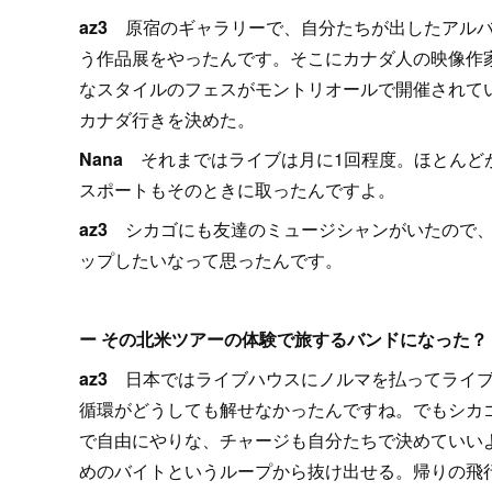
az3
原宿のギャラリーで、自分たちが出したアル
う作品展をやったんです。そこにカナダ人の映像作
なスタイルのフェスがモントリオールで開催されて
カナダ行きを決めた。
Nana
それまではライブは月に1回程度。ほとんど
スポートもそのときに取ったんですよ。
az3
シカゴにも友達のミュージシャンがいたので
ップしたいなって思ったんです。
ー その北米ツアーの体験で旅するバンドになった？
az3
日本ではライブハウスにノルマを払ってライ
循環がどうしても解せなかったんですね。でもシカ
で自由にやりな、チャージも自分たちで決めていい
めのバイトというループから抜け出せる。帰りの飛行