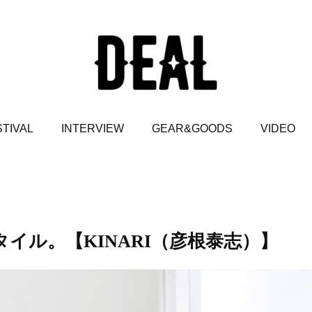
TIVAL
INTERVIEW
GEAR&GOODS
VIDEO
タイル。【KINARI（彦根泰志）】