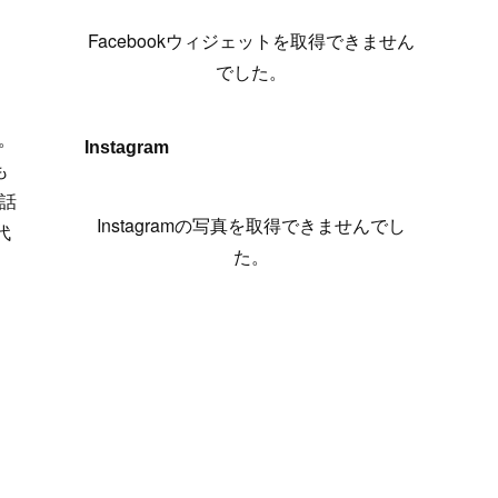
(
6
)
(
7
)
(
7
)
(
7
)
(
13
)
(
12
)
(
10
)
(
9
)
Facebookウィジェットを取得できません
(
7
)
(
8
)
(
5
)
(
7
)
(
14
)
(
6
)
(
14
)
でした。
(
7
)
(
4
)
(
5
)
(
8
)
(
8
)
(
2
)
(
4
)
(
9
)
(
3
)
(
9
)
。
Instagram
も
(
9
)
(
8
)
(
8
)
話
(
8
)
(
4
)
Instagramの写真を取得できませんでし
代
(
5
)
た。