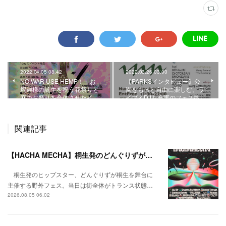
2022.04.05 08:42
2022.03.26 03:00
NO WAR USE HEMP！ お
【PARKSインタビュー】公
釈迦様の誕生を祝う花祭りと
園をもっと自由に楽しむ。ラ
麻のお祭りを合体させたイ…
イブ＆DJも充実のフェス型…
関連記事
【HACHA MECHA】桐生発のどんぐりずが桐生をハチャメチャに彩る。
桐生発のヒップスター、どんぐりずが桐生を舞台に
主催する野外フェス。当日は街全体がトランス状態…
2026.08.05 06:02