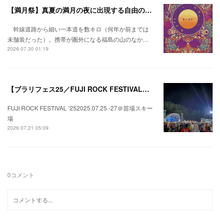
【満月祭】真夏の満月の夜に出現する自由の桃源郷。
幹線道路から細い一本道を数キロ（何年か前までは
未舗装だった）。携帯が圏外になる福島の山のなか…
2026.07.30 01:19
【ブラリフェス25／FUJI ROCK FESTIVAL】日本の夏にはフジロックが欠かせない。
FUJI ROCK FESTIVAL ’252025.07.25 -27＠苗場スキー
場
2026.07.21 05:09
0
コメント