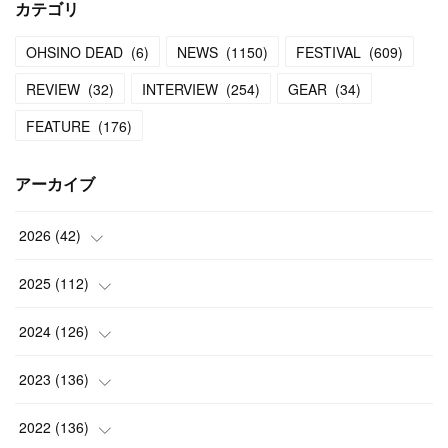
カテゴリ
OHSINO DEAD
(
6
)
NEWS
(
1150
)
FESTIVAL
(
609
)
REVIEW
(
32
)
INTERVIEW
(
254
)
GEAR
(
34
)
FEATURE
(
176
)
アーカイブ
2026
(
42
)
(
1
)
2025
(
112
)
(
3
)
(
7
)
2024
(
126
)
(
5
)
(
13
)
(
7
)
2023
(
136
)
(
13
)
(
15
)
(
13
)
(
4
)
2022
(
136
)