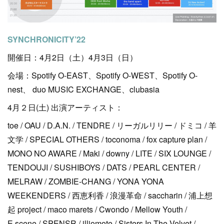
SYNCHRONICITY’22
開催日：4月2日（土）4月3日（日）
会場：Spotify O-EAST、Spotify O-WEST、Spotify O-
nest、 duo MUSIC EXCHANGE、clubasia
4月２日(土) 出演アーティスト：
toe / OAU / D.A.N. / TENDRE / リーガルリリー / ドミコ / 羊
文学 / SPECIAL OTHERS / toconoma / fox capture plan /
MONO NO AWARE / Maki / downy / LITE / SIX LOUNGE /
TENDOUJI / SUSHIBOYS / DATS / PEARL CENTER /
MELRAW / ZOMBIE-CHANG / YONA YONA
WEEKENDERS / 西恵利香 / 浪漫革命 / saccharin / 浦上想
起 project / maco marets / Cwondo / Mellow Youth /
E.scene / SPENSR / illiomote / Sisters In The Velvet /