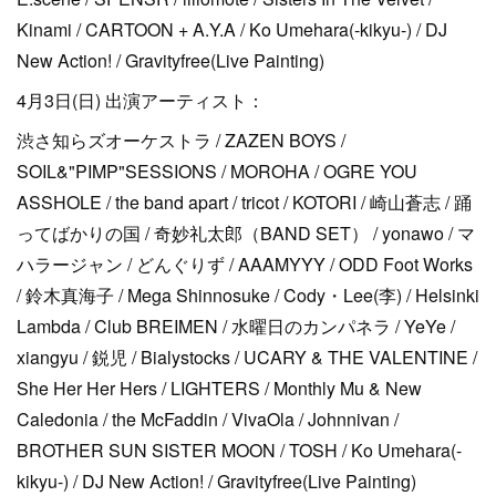
Kinami / CARTOON + A.Y.A / Ko Umehara(-kikyu-) / DJ
New Action! / Gravityfree(Live Painting)
4月3日(日) 出演アーティスト：
渋さ知らズオーケストラ / ZAZEN BOYS /
SOIL&"PIMP"SESSIONS / MOROHA / OGRE YOU
ASSHOLE / the band apart / tricot / KOTORI / 崎山蒼志 / 踊
ってばかりの国 / 奇妙礼太郎（BAND SET） / yonawo / マ
ハラージャン / どんぐりず / AAAMYYY / ODD Foot Works
/ 鈴木真海子 / Mega Shinnosuke / Cody・Lee(李) / Helsinki
Lambda / Club BREIMEN / 水曜日のカンパネラ / YeYe /
xiangyu / 鋭児 / Bialystocks / UCARY & THE VALENTINE /
She Her Her Hers / LIGHTERS / Monthly Mu & New
Caledonia / the McFaddin / VivaOla / Johnnivan /
BROTHER SUN SISTER MOON / TOSH / Ko Umehara(-
kikyu-) / DJ New Action! / Gravityfree(Live Painting)