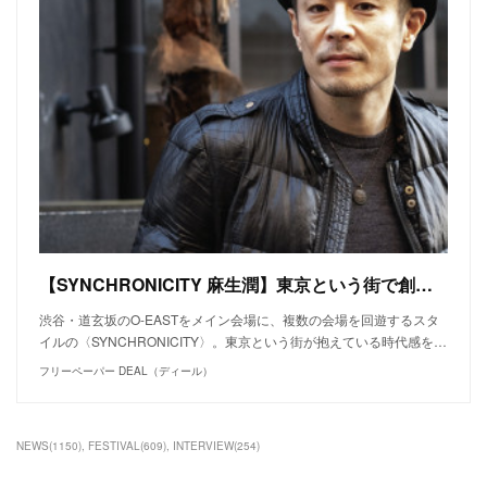
【SYNCHRONICITY 麻生潤】東京という街で創出される 音楽やアートとの出会い。
渋谷・道玄坂のO-EASTをメイン会場に、複数の会場を回遊するスタ
イルの〈SYNCHRONICITY〉。東京という街が抱えている時代感を…
フリーペーパー DEAL（ディール）
NEWS
(
1150
)
FESTIVAL
(
609
)
INTERVIEW
(
254
)