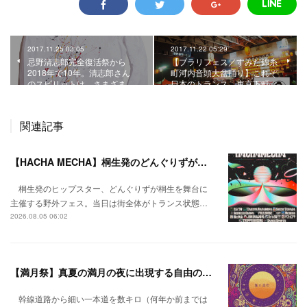
2017.11.25 03:05
2017.11.22 05:29
忌野清志郎完全復活祭から
【ブラリフェス／すみだ錦糸
2018年で10年。清志郎さん
町河内音頭大盆踊り】これぞ
のスピリットは、さまざま…
日本のトランス、東京下町…
関連記事
【HACHA MECHA】桐生発のどんぐりずが桐生をハチャメチャに彩る。
桐生発のヒップスター、どんぐりずが桐生を舞台に
主催する野外フェス。当日は街全体がトランス状態…
2026.08.05 06:02
【満月祭】真夏の満月の夜に出現する自由の桃源郷。
幹線道路から細い一本道を数キロ（何年か前までは