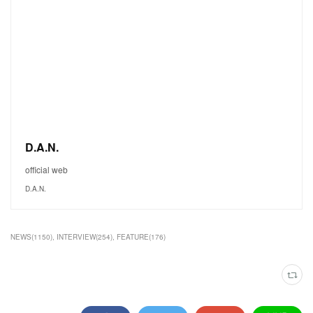
D.A.N.
official web
D.A.N.
NEWS
(
1150
)
INTERVIEW
(
254
)
FEATURE
(
176
)