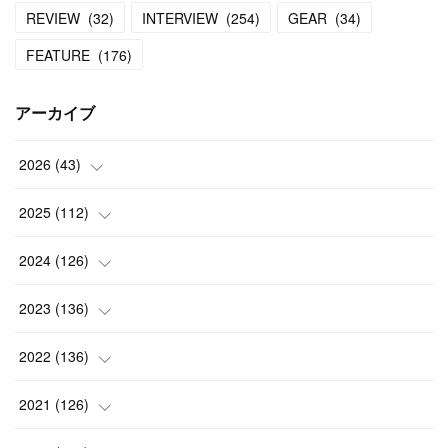
REVIEW
(
32
)
INTERVIEW
(
254
)
GEAR
(
34
)
FEATURE
(
176
)
アーカイブ
2026
(
43
)
(
2
)
2025
(
112
)
(
3
)
(
7
)
2024
(
126
)
(
5
)
(
13
)
(
7
)
2023
(
136
)
(
13
)
(
15
)
(
13
)
(
4
)
2022
(
136
)
(
6
)
(
12
)
(
15
)
(
15
)
(
6
)
2021
(
126
)
(
2
)
(
12
)
(
23
)
(
21
)