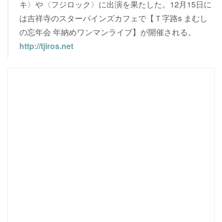
キ〉や〈フジロック〉に出演を果たした。12月15日に
は吉祥寺のスターパインズカフェで【Ｔ字路s まむし
の忘年会 年納めワンマンライブ】が開催される。
http://tjiros.net