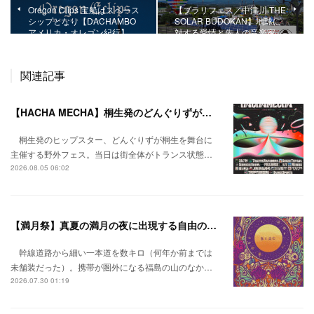
Oregon Clips 宝船はスペース
【ブラリフェス／中津川 THE
シップとなり【DACHAMBO
SOLAR BUDOKAN】地球に
アメリカ・オレゴン紀行】
対する愛情と先人の音楽家…
関連記事
【HACHA MECHA】桐生発のどんぐりずが桐生をハチャメチャに彩る。
桐生発のヒップスター、どんぐりずが桐生を舞台に
主催する野外フェス。当日は街全体がトランス状態…
2026.08.05 06:02
【満月祭】真夏の満月の夜に出現する自由の桃源郷。
幹線道路から細い一本道を数キロ（何年か前までは
未舗装だった）。携帯が圏外になる福島の山のなか…
2026.07.30 01:19