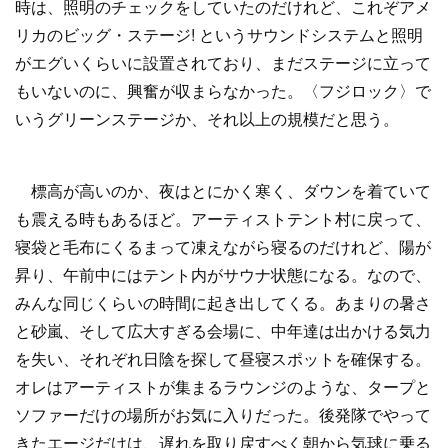
時は、照明のチェックをしていたのだけれど、これぞアメ
リカのビッグ・ステージ! というサウンドシステムと照明
がエグいくらいに設置されており、まだステージに立って
もいないのに、興奮が収まらなかった。〈フジロック〉で
いうグリーンステージか、それ以上の規模だと思う。
標高が高いのか、夜はとにかく寒く、ダウンを着ていて
も震える時もあるほど。アーティストテント村に戻って、
寝袋と毛布にくるまって凍えながら寝るのだけれど、陽が
昇り、午前中にはテント内がサウナ状態になる。なので、
みんな同じくらいの時間に起き出してくる。あまりの暑さ
と砂嵐、そして広大すぎる会場に、中年達は出かける気力
を失い、それぞれ日陰を探して昼寝スポットを確保する。
オレはアーティストが集まるラウンジのような、タープと
ソファーだけの場所がお気に入りだった。後発隊でやって
きたエージだけは、遅れを取り戻すべく朝から気球に乗る