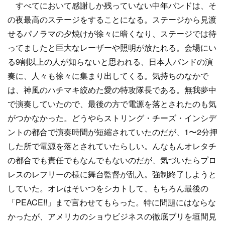
すべてにおいて感謝しか残っていない中年バンドは、そ
の夜最高のステージをすることになる。ステージから見渡
せるパノラマの夕焼けが徐々に暗くなり、ステージでは待
ってましたと巨大なレーザーや照明が放たれる。会場にい
る9割以上の人が知らないと思われる、日本人バンドの演
奏に、人々も徐々に集まり出してくる。気持ちのなかで
は、神風のハチマキ絞めた愛の特攻隊長である。無我夢中
で演奏していたので、最後の方で電源を落とされたのも気
がつかなかった。どうやらストリング・チーズ・インシデ
ントの都合で演奏時間が短縮されていたのだが、1〜2分押
した所で電源を落とされていたらしい。んなもんオレタチ
の都合でも責任でもなんでもないのだが、気づいたらプロ
レスのレフリーの様に舞台監督が乱入。強制終了しようと
していた。オレはそいつをシカトして、もちろん最後の
「PEACE!!」まで言わせてもらった。特に問題にはならな
かったが、アメリカのショウビジネスの徹底ブリを垣間見