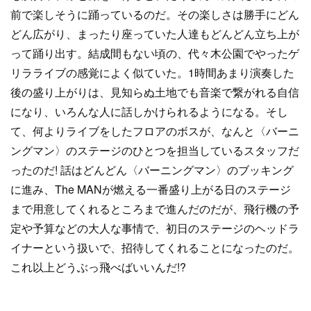
前で楽しそうに踊っているのだ。その楽しさは勝手にどん
どん広がり、まったり座っていた人達もどんどん立ち上が
って踊り出す。結成間もない頃の、代々木公園でやったゲ
リラライブの感覚によく似ていた。1時間あまり演奏した
後の盛り上がりは、見知らぬ土地でも音楽で繋がれる自信
になり、いろんな人に話しかけられるようになる。そし
て、何よりライブをしたフロアのボスが、なんと〈バーニ
ングマン〉のステージのひとつを担当しているスタッフだ
ったのだ! 話はどんどん〈バーニングマン〉のブッキング
に進み、The MANが燃える一番盛り上がる日のステージ
まで用意してくれるところまで進んだのだが、飛行機の予
定や予算などの大人な事情で、初日のステージのヘッドラ
イナーという扱いで、招待してくれることになったのだ。
これ以上どうぶっ飛べばいいんだ!?