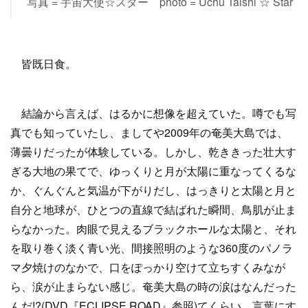
写真 = 宇宙大使☆スター photo = Uchu Taishi ☆ Star
皆既日食。
結論から言えば、はるかに想像を超えていた。噂でも写
真でも知っていたし、ましてや2009年の奄美大島では、
薄曇りだったが体験している。しかし、乾ききった壮大す
ぎる大地の果てで、ゆっくりと月が太陽に重なってくるな
か、ぐんぐんと気温が下がりだし、はっきりと太陽と月と
自分と地球が、ひとつの直線で結ばれた瞬間、鳥肌が止ま
らなかった。肉眼で見えるブラックホールな太陽と、それ
を取り巻く淡く青い光、間接照明のような360度のパノラ
マ夕焼けのなかで、口をぽっかり空けて立ちすくみなが
ら、涙が止まらない感じ。奄美大島の時の涙はなんだった
んだ!?(DVD『ECLIPSE ROAD』参照)てくらい、言葉にす