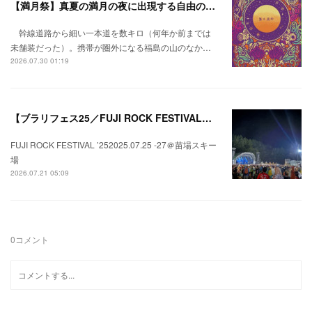
【満月祭】真夏の満月の夜に出現する自由の桃源郷。
幹線道路から細い一本道を数キロ（何年か前までは
未舗装だった）。携帯が圏外になる福島の山のなか…
2026.07.30 01:19
【ブラリフェス25／FUJI ROCK FESTIVAL】日本の夏にはフジロックが欠かせない。
FUJI ROCK FESTIVAL ’252025.07.25 -27＠苗場スキー
場
2026.07.21 05:09
0
コメント