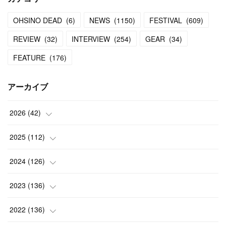
OHSINO DEAD
(
6
)
NEWS
(
1150
)
FESTIVAL
(
609
)
REVIEW
(
32
)
INTERVIEW
(
254
)
GEAR
(
34
)
FEATURE
(
176
)
アーカイブ
2026
(
42
)
(
1
)
2025
(
112
)
(
3
)
(
7
)
2024
(
126
)
(
5
)
(
13
)
(
7
)
2023
(
136
)
(
13
)
(
15
)
(
13
)
(
4
)
2022
(
136
)