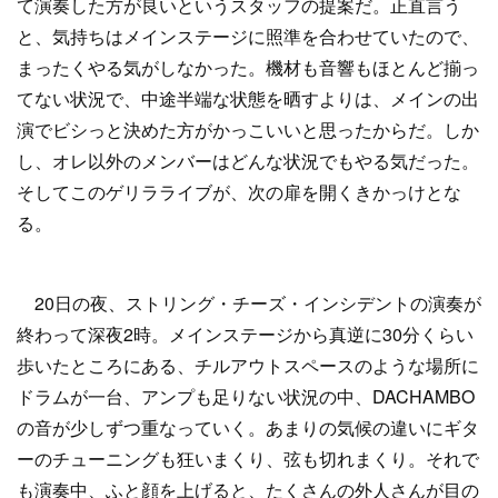
て演奏した方が良いというスタッフの提案だ。正直言う
と、気持ちはメインステージに照準を合わせていたので、
まったくやる気がしなかった。機材も音響もほとんど揃っ
てない状況で、中途半端な状態を晒すよりは、メインの出
演でビシっと決めた方がかっこいいと思ったからだ。しか
し、オレ以外のメンバーはどんな状況でもやる気だった。
そしてこのゲリラライブが、次の扉を開くきかっけとな
る。
20日の夜、ストリング・チーズ・インシデントの演奏が
終わって深夜2時。メインステージから真逆に30分くらい
歩いたところにある、チルアウトスペースのような場所に
ドラムが一台、アンプも足りない状況の中、DACHAMBO
の音が少しずつ重なっていく。あまりの気候の違いにギタ
ーのチューニングも狂いまくり、弦も切れまくり。それで
も演奏中、ふと顔を上げると、たくさんの外人さんが目の