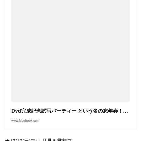
Dvd完成記念試写パーティー という名の忘年会！！！豊橋
www.facebook.com
★12/17(日)青山 月見ル君想フ