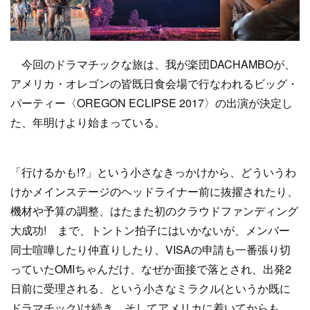
今回のドラマチックな旅は、我が楽団DACHAMBOが、
アメリカ・オレゴンの皆既日食会場で行なわれるビッグ・
パーティー〈OREGON ECLIPSE 2017〉の出演が決定し
た、年明けより始まっている。
「行けるかも!?」という小さなきっかけから、どういうわ
けかメインステージのヘッドライナー前に抜擢されたり、
機材や予算の調整、はたまた初のクラウドファンディング
大成功! まで、トントン拍子にはいかないが、メンバー
同士喧嘩したり仲直りしたり、VISAの申請も一番張り切
っていたOMIちゃんだけ、なぜか面接で落とされ、出発2
日前に受理される、という小さなミラクル(というか既に
ドラマチック)は続き、そしてアメリカに着いてからも、