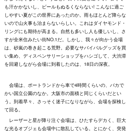
も汗かかないし、ビールもぬるくならない! こんなに過ご
しやすい夏がこの世界にあったのか。雨もほとんど降らな
いので山火事も治まらないらしい。これはダイヤモンド・
リングにも期待が高まる。自然も多いし人も優しいし、さ
すが全米住みたい街NO.1だ。しかし、我々が向かう会場
は、砂嵐の巻き起こる荒野。必要なサバイバルグッズを買
い集め、ディスペンサリーショップをハシゴして、大渋滞
を回避しながら会場に到着したのは、18日の深夜。
会場は、ポートランドから車で4時間くらいの、バカで
かい国立公園のなか。大阪市の面積と同じくらいだとい
う。到着早々、さっそく迷子になりながら、会場を探検し
て回る。
レーザーと星が降り注ぐ会場は、ひたすらデカく、巨大
な光るオブジェも会場中に散乱している。とにかく、突発