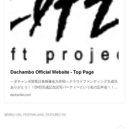
Dachambo Official Website - Top Page
～ダチャンボ皆既日食映像化大作戦～クラウドファンディング大成功
ありがとう！！DVD完成記念試写パーティーという名の忘年会！！…
dachambo.com
NEWS
(
1150
)
FESTIVAL
(
609
)
FEATURE
(
176
)