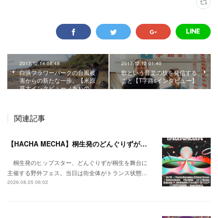
2017.12.14 08:48
2017.12.12 01:40
白浜フラワーパークの台風被
歌という音楽の核を発信する
害からの新たな一歩。【米原
こと【T字路sインタビュー】
草太インタビュー（あわの…
関連記事
【HACHA MECHA】桐生発のどんぐりずが桐生をハチャメチャに彩る。
桐生発のヒップスター、どんぐりずが桐生を舞台に
主催する野外フェス。当日は街全体がトランス状態…
2026.08.05 06:02