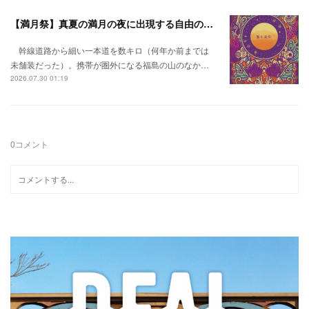
【満月祭】真夏の満月の夜に出現する自由の桃源郷。
幹線道路から細い一本道を数キロ（何年か前までは
未舗装だった）。携帯が圏外になる福島の山のなか…
2026.07.30 01:19
0
コメント