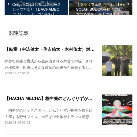
Oregon Clips 宝船はスペース
【ブラリフェス／中津川 THE
シップとなり【DACHAMBO
SOLAR BUDOKAN】地球に
アメリカ・オレゴン紀行】
対する愛情と先人の音楽家…
関連記事
【鼓童（中込健太・住吉佑太・木村佑太）対談】即興で得られる新たな感覚。
綿密な鍛錬と構成から生み出される舞台での統一され
た様式美。即興はそんな鼓童の伝統から逸脱するも…
2026.08.07 01:10
【HACHA MECHA】桐生発のどんぐりずが桐生をハチャメチャに彩る。
桐生発のヒップスター、どんぐりずが桐生を舞台に
主催する野外フェス。当日は街全体がトランス状態…
2026.08.05 06:02