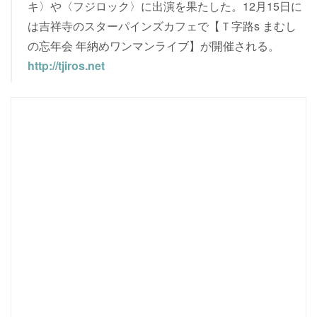
キ〉や〈フジロック〉に出演を果たした。12月15日に
は吉祥寺のスターパインズカフェで【Ｔ字路s まむし
の忘年会 年納めワンマンライブ】が開催される。
http://tjiros.net