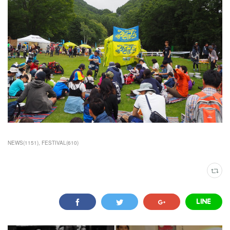
NEWS
(
1151
)
FESTIVAL
(
610
)