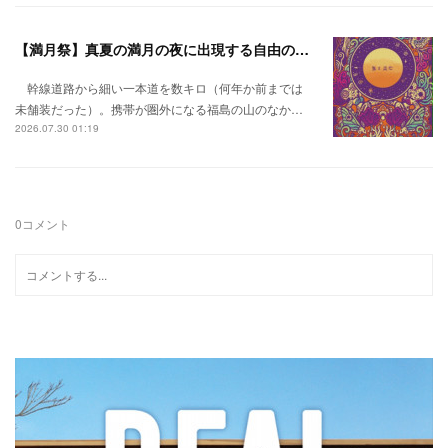
【満月祭】真夏の満月の夜に出現する自由の桃源郷。
幹線道路から細い一本道を数キロ（何年か前までは
未舗装だった）。携帯が圏外になる福島の山のなか…
2026.07.30 01:19
0
コメント