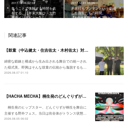
2017.12.06 02:02
2017.12.01 05:05
集うことで体験する時間を共
不意打ちワンマンという凝縮
有する。【年末大集ひ・大竹
した自分たちの時間。
重寿インタビュー】
【Indus & Rocks インタビ…
関連記事
【鼓童（中込健太・住吉佑太・木村佑太）対談】即興で得られる新たな感覚。
綿密な鍛錬と構成から生み出される舞台での統一され
た様式美。即興はそんな鼓童の伝統から逸脱するも…
2026.08.07 01:10
【HACHA MECHA】桐生発のどんぐりずが桐生をハチャメチャに彩る。
桐生発のヒップスター、どんぐりずが桐生を舞台に
主催する野外フェス。当日は街全体がトランス状態…
2026.08.05 06:02