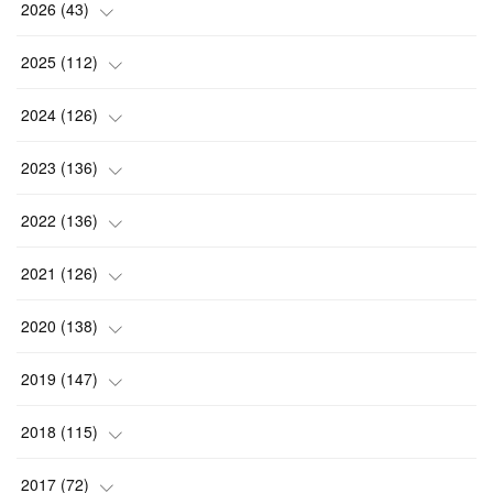
2026
(
43
)
(
2
)
2025
(
112
)
(
3
)
(
7
)
2024
(
126
)
(
5
)
(
13
)
(
7
)
2023
(
136
)
(
13
)
(
15
)
(
13
)
(
4
)
2022
(
136
)
(
6
)
(
12
)
(
15
)
(
15
)
(
6
)
2021
(
126
)
(
2
)
(
12
)
(
23
)
(
21
)
(
20
)
(
13
)
2020
(
138
)
(
6
)
(
6
)
(
17
)
(
15
)
(
22
)
(
13
)
(
9
)
2019
(
147
)
(
6
)
(
6
)
(
5
)
(
14
)
(
11
)
(
9
)
(
14
)
(
14
)
2018
(
115
)
(
14
)
(
4
)
(
11
)
(
15
)
(
19
)
(
19
)
(
17
)
(
8
)
2017
(
72
)