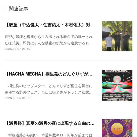
関連記事
【鼓童（中込健太・住吉佑太・木村佑太）対談】即興で得られる新たな感覚。
綿密な鍛錬と構成から生み出される舞台での統一され
た様式美。即興はそんな鼓童の伝統から逸脱するも…
2026.08.07 01:10
【HACHA MECHA】桐生発のどんぐりずが桐生をハチャメチャに彩る。
桐生発のヒップスター、どんぐりずが桐生を舞台に
主催する野外フェス。当日は街全体がトランス状態…
2026.08.05 06:02
【満月祭】真夏の満月の夜に出現する自由の桃源郷。
幹線道路から細い一本道を数キロ（何年か前までは