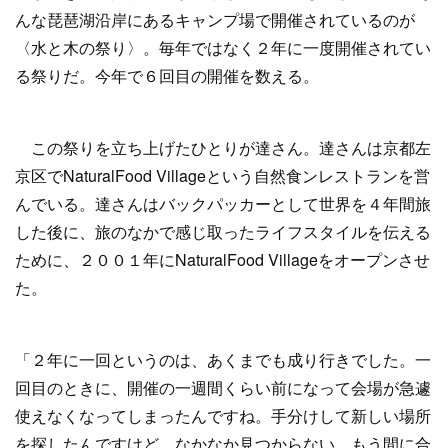
んな琵琶湖沿岸にあるキャンプ場で開催されているのが
〈水と木の祭り〉。毎年ではなく２年に一度開催されてい
る祭りだ。今年で６回目の開催を数える。
この祭りを立ち上げたひとりが達さん。達さんは京都左
京区でNaturalFood Villageという自然食ンレストランを営
んでいる。達さんはバックパッカーとして世界を４年間旅
した後に、旅のなかで感じ取ったライフスタイルを伝える
ために、２００１年にNaturalFood Villageをオープンさせ
た。
「２年に一回というのは、あくまでも成り行きでした。一
回目のときに、開催の一週間くらい前になって会場が急遽
使えなくなってしまったんですね。手分けして新しい場所
を探したんですけど、なかなか見つからない。もう間に合