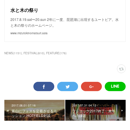
水と木の祭り
2017.8.19.sat〜20.sun 2年に一度、琵琶湖に出現するユートピア。水
と木の祭りのホームページ。
www.mizutokinomatsuri.asia
NEWS
(
1151
)
FESTIVAL
(
610
)
FEATURE
(
176
)
2017.08.01 07:16
2017.07.31 04:12
富山にフェスを定着させるミ
フジロック2017終了 来年
ッション HOTFIELD対談
への課題