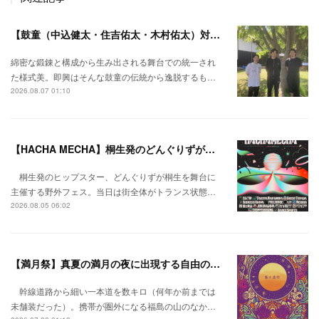
【鼓童（中込健太・住吉佑太・木村佑太）対談】即興で得られる新たな感覚。
綿密な鍛錬と構成から生み出される舞台での統一され
た様式美。即興はそんな鼓童の伝統から逸脱するも…
2026.08.07 01:10
【HACHA MECHA】桐生発のどんぐりずが桐生をハチャメチャに彩る。
桐生発のヒップスター、どんぐりずが桐生を舞台に
主催する野外フェス。当日は街全体がトランス状態…
2026.08.05 06:02
【満月祭】真夏の満月の夜に出現する自由の桃源郷。
幹線道路から細い一本道を数キロ（何年か前までは
未舗装だった）。携帯が圏外になる福島の山のなか…