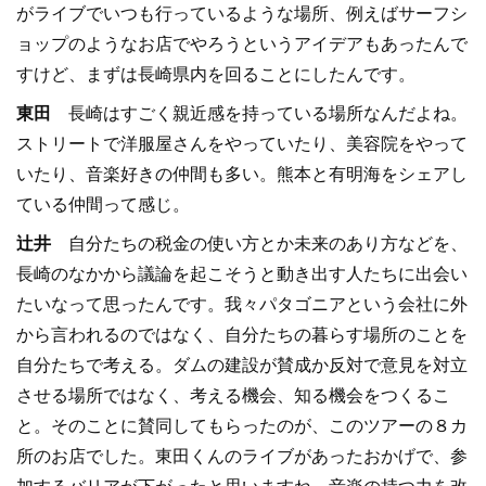
がライブでいつも行っているような場所、例えばサーフシ
ョップのようなお店でやろうというアイデアもあったんで
すけど、まずは長崎県内を回ることにしたんです。
東田
長崎はすごく親近感を持っている場所なんだよね。
ストリートで洋服屋さんをやっていたり、美容院をやって
いたり、音楽好きの仲間も多い。熊本と有明海をシェアし
ている仲間って感じ。
辻井
自分たちの税金の使い方とか未来のあり方などを、
長崎のなかから議論を起こそうと動き出す人たちに出会い
たいなって思ったんです。我々パタゴニアという会社に外
から言われるのではなく、自分たちの暮らす場所のことを
自分たちで考える。ダムの建設が賛成か反対で意見を対立
させる場所ではなく、考える機会、知る機会をつくるこ
と。そのことに賛同してもらったのが、このツアーの８カ
所のお店でした。東田くんのライブがあったおかげで、参
加するバリアが下がったと思いますね。音楽の持つ力を改