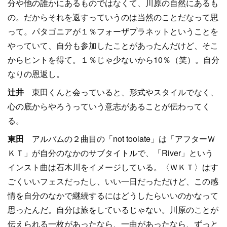
分や他の誰かにあるものではなくて、川原の自然にあるも
の。だからそれを返すっていうのは当然のことだなって思
って。パタゴニアが１％フォーザプラネットということを
やっていて、自分も参加したことがあったんだけど、そこ
からヒントを得て。１％じゃ少ないから10％（笑）。自分
なりの恩返し。
辻井
東田くんと会っていると、形式やスタイルでなく、
心の底からやろうっていう意志があることが伝わってく
る。
東田
アルバムの２曲目の「not toolate」は「アフターＷ
ＫＴ」が自分のなかのサブタイトルで、「River」という
インスト曲は石木川をイメージしている。〈ＷＫＴ〉はす
ごくいいフェスだったし、いい一日だっただけど、この感
情を自分のなかで継続するにはどうしたらいいのかなって
思ったんだ。自分は旅をしているじゃない。川原のことが
伝えられる一枚があったなら、一曲があったなら、ずっと