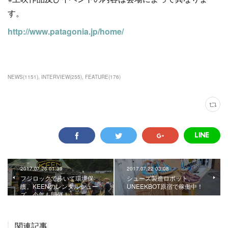
す。
http://www.patagonia.jp/home/
NEWS
(
1151
)
INTERVIEW
(
255
)
FEATURE
(
176
)
2017.07.26 01:39
2017.07.22 03:08
フジロックで歩いて環境保
シューズ製造ロボット、
護。KEENのレンタルシュー
UNEEKBOT原宿で稼働中！
ズ、今年も開催！
関連記事