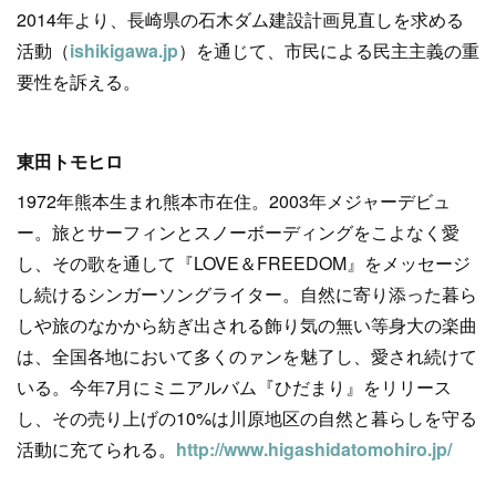
2014年より、長崎県の石木ダム建設計画見直しを求める
活動（
ishikigawa.jp
）を通じて、市民による民主主義の重
要性を訴える。
東田トモヒロ
1972年熊本生まれ熊本市在住。2003年メジャーデビュ
ー。旅とサーフィンとスノーボーディングをこよなく愛
し、その歌を通して『LOVE＆FREEDOM』をメッセージ
し続けるシンガーソングライター。自然に寄り添った暮ら
しや旅のなかから紡ぎ出される飾り気の無い等身大の楽曲
は、全国各地において多くのァンを魅了し、愛され続けて
いる。今年7月にミニアルバム『ひだまり』をリリース
し、その売り上げの10%は川原地区の自然と暮らしを守る
活動に充てられる。
http://www.higashidatomohiro.jp/