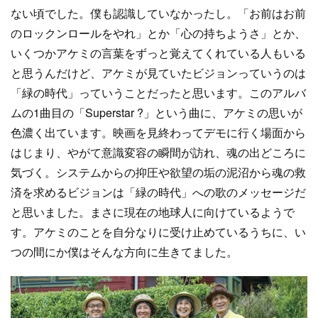
ない頃でした。僕も認識していなかったし。「お前はお前
のロックンロールをやれ」とか「心の持ちようさ」とか、
いくつかアケミの言葉をずっと覚えてくれている人もいる
と思うんだけど、アケミが見ていたビジョンっていうのは
「緑の時代」っていうことだったと思います。このアルバ
ムの1曲目の「Superstar ?」という曲に、アケミの思いが
色濃く出ています。映画を見終わってデモに行く場面から
はじまり、やがて意識変容の瞬間が訪れ、魂の出どころに
気づく。システムからの抑圧や欲望の垢の泥沼から魂の救
済を求めるビジョンは「緑の時代」への歌のメッセージだ
と思いました。まさに現在の地球人に向けているようで
す。アケミのことを自分なりに受け止めているうちに、い
つの間にか僕はそんな方向に生きてました。