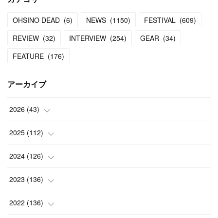
OHSINO DEAD
(
6
)
NEWS
(
1150
)
FESTIVAL
(
609
)
REVIEW
(
32
)
INTERVIEW
(
254
)
GEAR
(
34
)
FEATURE
(
176
)
アーカイブ
2026
(
43
)
(
2
)
2025
(
112
)
(
3
)
(
7
)
2024
(
126
)
(
5
)
(
13
)
(
7
)
2023
(
136
)
(
13
)
(
15
)
(
13
)
(
4
)
2022
(
136
)