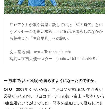
江戸アケミが歌や音楽に託していた「緑の時代」とい
うメッセージを追い求め、土に触れる暮らしのなかか
ら芽生えた「生命平和」への願い。
文 = 菊地 崇 text = Takashi kikuchi
写真 = 宇宙大使☆スター photo = Uchutaishi☆Star
ー 熊本ではいつ頃から暮らすようになったのですか。
OTO
2009年くらいかな。当時は父が富山にいて介護が
必要だったので、サヨコオトナラの旅〜富山〜熊本という
3点生活という感じでした。熊本を拠点にして暮らしはじ