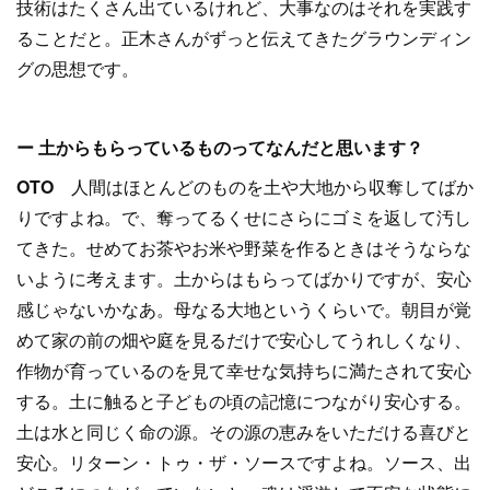
技術はたくさん出ているけれど、大事なのはそれを実践す
ることだと。正木さんがずっと伝えてきたグラウンディン
グの思想です。
ー 土からもらっているものってなんだと思います？
OTO
人間はほとんどのものを土や大地から収奪してばか
りですよね。で、奪ってるくせにさらにゴミを返して汚し
てきた。せめてお茶やお米や野菜を作るときはそうならな
いように考えます。土からはもらってばかりですが、安心
感じゃないかなあ。母なる大地というくらいで。朝目が覚
めて家の前の畑や庭を見るだけで安心してうれしくなり、
作物が育っているのを見て幸せな気持ちに満たされて安心
する。土に触ると子どもの頃の記憶につながり安心する。
土は水と同じく命の源。その源の恵みをいただける喜びと
安心。リターン・トゥ・ザ・ソースですよね。ソース、出