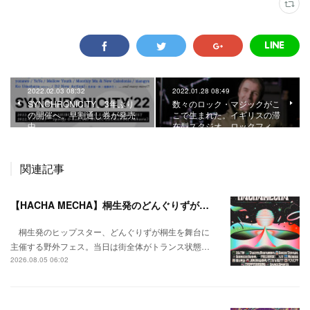
2022.02.03 08:32
2022.01.28 08:49
SYNCHRONICITY、3年ぶり
数々のロック・マジックがこ
の開催へ。早割通し券が発売
こで生まれた。イギリスの滞
中。
在型スタジオ、ロックフィ…
関連記事
【HACHA MECHA】桐生発のどんぐりずが桐生をハチャメチャに彩る。
桐生発のヒップスター、どんぐりずが桐生を舞台に
主催する野外フェス。当日は街全体がトランス状態…
2026.08.05 06:02