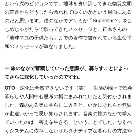
という次のビジョンです。地球を食い潰してきた物質文明
の苦難からどうしたら救われてゆくのかという局面にある
のだと思います。僕のなかでアケミが「Superstar ?」をは
じめじゃがたらで歌ってきたメッセージと、正木さんの
『地球マユの子供たち』までの著作で書かれている生命平
和のメッセージが重なりました。
ー 旅のなかで蓄積していった意識が、暮らすことによっ
てさらに深化していったのですね。
OTO
深化は全然できないです（笑）。生活の端々で都会
暮らしや人間中心思考の垢にまみれていたと気付かされま
した。森のある奥山暮らしに入ると、いかにそれらが無駄
か勘違いかって思い知らされます。音楽の旅のなかで学ん
でいったのは「答えを生きる」ということでした。なるべ
くシステムに依存しないオルタナティブな暮らしの方法や