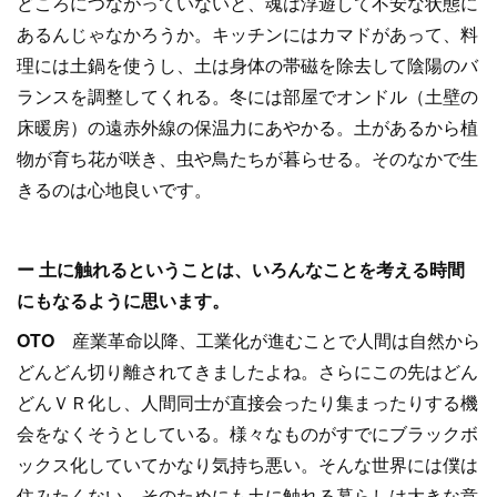
どころにつながっていないと、魂は浮遊して不安な状態に
あるんじゃなかろうか。キッチンにはカマドがあって、料
理には土鍋を使うし、土は身体の帯磁を除去して陰陽のバ
ランスを調整してくれる。冬には部屋でオンドル（土壁の
床暖房）の遠赤外線の保温力にあやかる。土があるから植
物が育ち花が咲き、虫や鳥たちが暮らせる。そのなかで生
きるのは心地良いです。
ー 土に触れるということは、いろんなことを考える時間
にもなるように思います。
OTO
産業革命以降、工業化が進むことで人間は自然から
どんどん切り離されてきましたよね。さらにこの先はどん
どんＶＲ化し、人間同士が直接会ったり集まったりする機
会をなくそうとしている。様々なものがすでにブラックボ
ックス化していてかなり気持ち悪い。そんな世界には僕は
住みたくない。そのためにも土に触れる暮らしは大きな意