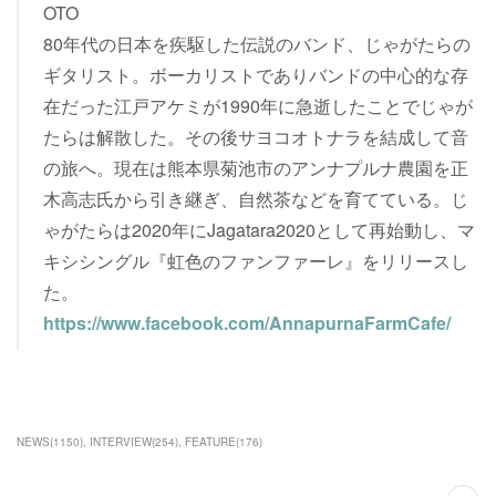
OTO
80年代の日本を疾駆した伝説のバンド、じゃがたらの
ギタリスト。ボーカリストでありバンドの中心的な存
在だった江戸アケミが1990年に急逝したことでじゃが
たらは解散した。その後サヨコオトナラを結成して音
の旅へ。現在は熊本県菊池市のアンナプルナ農園を正
木高志氏から引き継ぎ、自然茶などを育てている。じ
ゃがたらは2020年にJagatara2020として再始動し、マ
キシシングル『虹色のファンファーレ』をリリースし
た。
https://www.facebook.com/AnnapurnaFarmCafe/
NEWS
(
1150
)
INTERVIEW
(
254
)
FEATURE
(
176
)