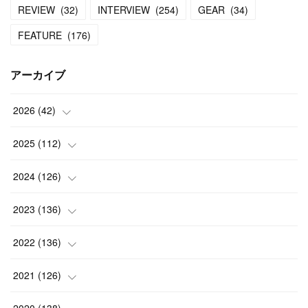
REVIEW
(
32
)
INTERVIEW
(
254
)
GEAR
(
34
)
FEATURE
(
176
)
アーカイブ
2026
(
42
)
(
1
)
2025
(
112
)
(
3
)
(
7
)
2024
(
126
)
(
5
)
(
13
)
(
7
)
2023
(
136
)
(
13
)
(
15
)
(
13
)
(
4
)
2022
(
136
)
(
6
)
(
12
)
(
15
)
(
15
)
(
6
)
2021
(
126
)
(
2
)
(
12
)
(
23
)
(
21
)
(
20
)
(
13
)