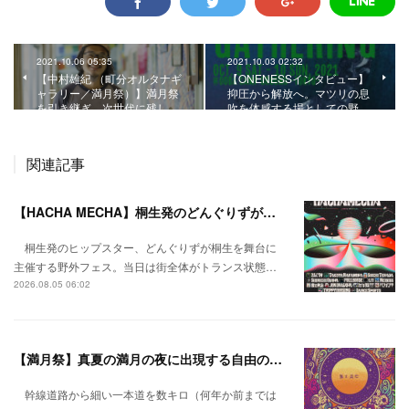
2021.10.06 05:35
2021.10.03 02:32
【中村雄紀 （町分オルタナギ
【ONENESSインタビュー】
ャラリー／満月祭）】満月祭
抑圧から解放へ。マツリの息
を引き継ぎ、次世代に残し…
吹を体感する場としての野…
関連記事
【HACHA MECHA】桐生発のどんぐりずが桐生をハチャメチャに彩る。
桐生発のヒップスター、どんぐりずが桐生を舞台に
主催する野外フェス。当日は街全体がトランス状態…
2026.08.05 06:02
【満月祭】真夏の満月の夜に出現する自由の桃源郷。
幹線道路から細い一本道を数キロ（何年か前までは