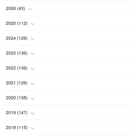
2026
(
43
)
(
2
)
2025
(
112
)
(
3
)
(
7
)
2024
(
126
)
(
5
)
(
13
)
(
7
)
2023
(
136
)
(
13
)
(
15
)
(
13
)
(
4
)
2022
(
136
)
(
6
)
(
12
)
(
15
)
(
15
)
(
6
)
2021
(
126
)
(
2
)
(
12
)
(
23
)
(
21
)
(
20
)
(
13
)
2020
(
138
)
(
6
)
(
6
)
(
17
)
(
15
)
(
22
)
(
13
)
(
9
)
2019
(
147
)
(
6
)
(
6
)
(
5
)
(
14
)
(
11
)
(
9
)
(
14
)
(
14
)
2018
(
115
)
(
14
)
(
4
)
(
11
)