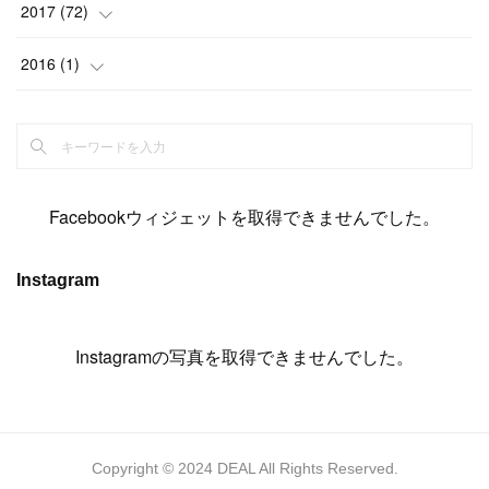
(
15
)
(
19
)
(
19
)
(
17
)
(
8
)
2017
(
72
)
(
8
)
(
18
)
(
8
)
(
6
)
(
15
)
(
18
)
(
22
)
(
17
)
(
16
)
2016
(
1
)
(
5
)
(
8
)
(
16
)
(
10
)
(
6
)
(
12
)
(
13
)
(
14
)
(
14
)
(
1
)
(
8
)
(
7
)
(
10
)
(
13
)
(
15
)
(
11
)
(
15
)
(
9
)
(
9
)
(
6
)
(
3
)
(
8
)
(
11
)
(
16
)
(
12
)
(
13
)
(
17
)
(
8
)
Facebookウィジェットを取得できませんでした。
(
6
)
(
7
)
(
7
)
(
7
)
(
13
)
(
12
)
(
10
)
(
9
)
Instagram
(
7
)
(
8
)
(
5
)
(
7
)
(
14
)
(
6
)
(
14
)
(
7
)
(
4
Instagramの写真を取得できませんでした。
)
(
5
)
(
8
)
(
8
)
(
2
)
(
4
)
(
9
)
(
3
)
(
9
)
(
9
)
(
8
)
(
8
)
Copyright © 2024 DEAL All Rights Reserved.