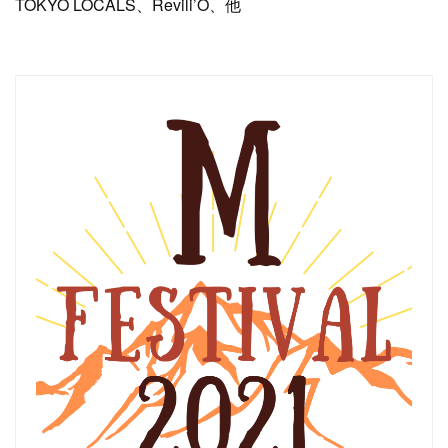
TOKYO LOCALS、Revili’O、他