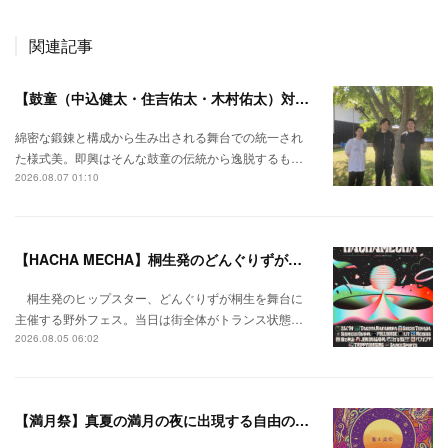
関連記事
【鼓童（中込健太・住吉佑太・木村佑太）対談】即興で得られる新たな感覚。
綿密な鍛錬と構成から生み出される舞台での統一され
た様式美。即興はそんな鼓童の伝統から逸脱するも…
2026.08.07 01:10
【HACHA MECHA】桐生発のどんぐりずが桐生をハチャメチャに彩る。
桐生発のヒップスター、どんぐりずが桐生を舞台に
主催する野外フェス。当日は街全体がトランス状態…
2026.08.05 06:02
【満月祭】真夏の満月の夜に出現する自由の桃源郷。