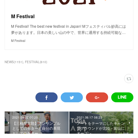
M Festival
M Festival! The best new festival in Japan! Mフェスティバル妙高には
夢があります。日本の美しい山の中で、世界に通用する持続可能な…
M Festival
NEWS
(
1151
)
FESTIVAL
(
610
)
2021.09.22 00:20
2021.09.17 08:23
【三根星太郎】アンサンブル
アートをテーマにしたキャン
としてのギターと自分の表現
プグラウンドが北陸・富山に
としてのギター。
オープン