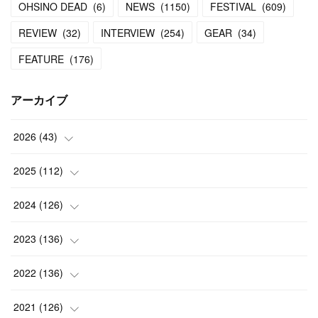
OHSINO DEAD
(
6
)
NEWS
(
1150
)
FESTIVAL
(
609
)
REVIEW
(
32
)
INTERVIEW
(
254
)
GEAR
(
34
)
FEATURE
(
176
)
アーカイブ
2026
(
43
)
(
2
)
2025
(
112
)
(
3
)
(
7
)
2024
(
126
)
(
5
)
(
13
)
(
7
)
2023
(
136
)
(
13
)
(
15
)
(
13
)
(
4
)
2022
(
136
)
(
6
)
(
12
)
(
15
)
(
15
)
(
6
)
2021
(
126
)