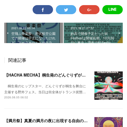
2021.09.22 05:14
2021.09.21 07:57
空飛ぶ音楽祭、所沢航空公園
妙高で開催予定だったM
での開催は中止になったけれ
Festivalは開催延期。10月30
ど、アークホールとサクラ…
日に東京・調布でM Festiv…
関連記事
【HACHA MECHA】桐生発のどんぐりずが桐生をハチャメチャに彩る。
桐生発のヒップスター、どんぐりずが桐生を舞台に
主催する野外フェス。当日は街全体がトランス状態…
2026.08.05 06:02
【満月祭】真夏の満月の夜に出現する自由の桃源郷。