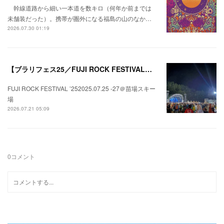
幹線道路から細い一本道を数キロ（何年か前までは
未舗装だった）。携帯が圏外になる福島の山のなか…
2026.07.30 01:19
【ブラリフェス25／FUJI ROCK FESTIVAL】日本の夏にはフジロックが欠かせない。
FUJI ROCK FESTIVAL ’252025.07.25 -27＠苗場スキー
場
2026.07.21 05:09
0
コメント