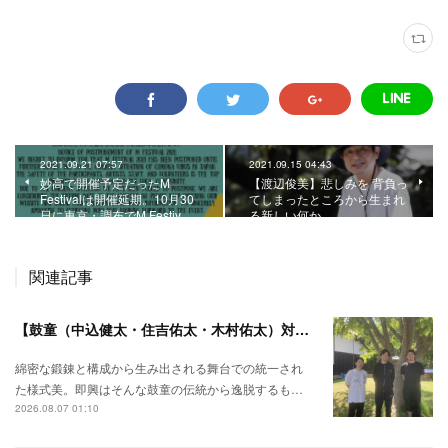
2021.09.21 07:57
2021.09.15 04:43
妙高で開催予定だったM
【渡辺俊美】悲しみを 背負っ
Festivalは開催延期。10月30
てしまったところから生まれ
日に東京・調布でM Festiv…
る新しい何か。
関連記事
【鼓童（中込健太・住吉佑太・木村佑太）対談】即興で得られる新たな感覚。
綿密な鍛錬と構成から生み出される舞台での統一され
た様式美。即興はそんな鼓童の伝統から逸脱するも…
2026.08.07 01:10