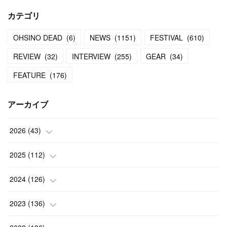
カテゴリ
OHSINO DEAD
(
6
)
NEWS
(
1151
)
FESTIVAL
(
610
)
REVIEW
(
32
)
INTERVIEW
(
255
)
GEAR
(
34
)
FEATURE
(
176
)
アーカイブ
2026
(
43
)
(
2
)
2025
(
112
)
(
3
)
(
7
)
2024
(
126
)
(
5
)
(
13
)
(
7
)
2023
(
136
)
(
13
)
(
15
)
(
13
)