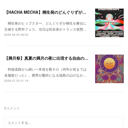
【HACHA MECHA】桐生発のどんぐりずが桐生をハチャメチャに彩る。
桐生発のヒップスター、どんぐりずが桐生を舞台に
主催する野外フェス。当日は街全体がトランス状態…
2026.08.05 06:02
【満月祭】真夏の満月の夜に出現する自由の桃源郷。
幹線道路から細い一本道を数キロ（何年か前までは
未舗装だった）。携帯が圏外になる福島の山のなか…
2026.07.30 01:19
0
コメント