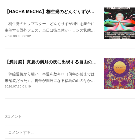
【HACHA MECHA】桐生発のどんぐりずが桐生をハチャメチャに彩る。
桐生発のヒップスター、どんぐりずが桐生を舞台に
主催する野外フェス。当日は街全体がトランス状態…
2026.08.05 06:02
【満月祭】真夏の満月の夜に出現する自由の桃源郷。
幹線道路から細い一本道を数キロ（何年か前までは
未舗装だった）。携帯が圏外になる福島の山のなか…
2026.07.30 01:19
0
コメント