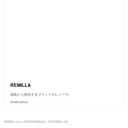
REMILLA
福島から発信するブランドのレミーラ。
remilla-lathoci
NEWS
(
1151
)
INTERVIEW
(
255
)
FEATURE
(
176
)