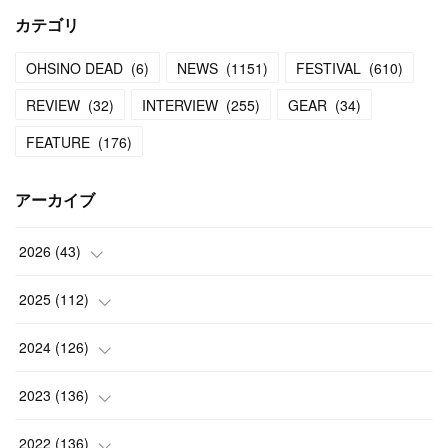
カテゴリ
OHSINO DEAD
(
6
)
NEWS
(
1151
)
FESTIVAL
(
610
)
REVIEW
(
32
)
INTERVIEW
(
255
)
GEAR
(
34
)
FEATURE
(
176
)
アーカイブ
2026
(
43
)
(
2
)
2025
(
112
)
(
3
)
(
7
)
2024
(
126
)
(
5
)
(
13
)
(
7
)
2023
(
136
)
(
13
)
(
15
)
(
13
)
(
4
)
2022
(
136
)