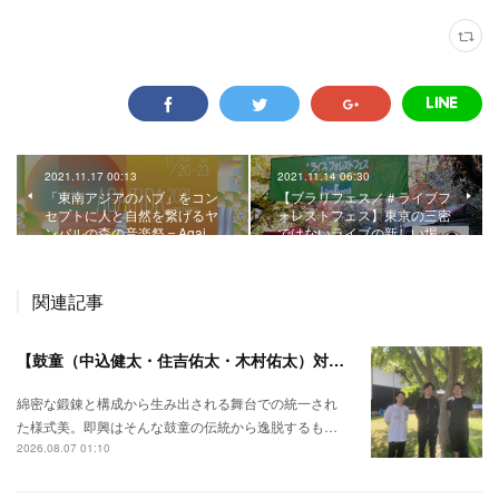
2021.11.17 00:13
2021.11.14 06:30
「東南アジアのハブ」をコン
【ブラリフェス／＃ライブフ
セプトに人と自然を繋げるヤ
ォレストフェス】東京の三密
ンバルの森の音楽祭＝Agai…
ではないライブの新しい場…
関連記事
【鼓童（中込健太・住吉佑太・木村佑太）対談】即興で得られる新たな感覚。
綿密な鍛錬と構成から生み出される舞台での統一され
た様式美。即興はそんな鼓童の伝統から逸脱するも…
2026.08.07 01:10