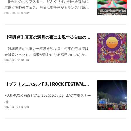
桐生発のヒップスター、どんぐりずが桐生を舞台に
主催する野外フェス。当日は街全体がトランス状態…
2026.08.05 06:02
【満月祭】真夏の満月の夜に出現する自由の桃源郷。
幹線道路から細い一本道を数キロ（何年か前までは
未舗装だった）。携帯が圏外になる福島の山のなか…
2026.07.30 01:19
【ブラリフェス25／FUJI ROCK FESTIVAL】日本の夏にはフジロックが欠かせない。
FUJI ROCK FESTIVAL ’252025.07.25 -27＠苗場スキー
場
2026.07.21 05:09