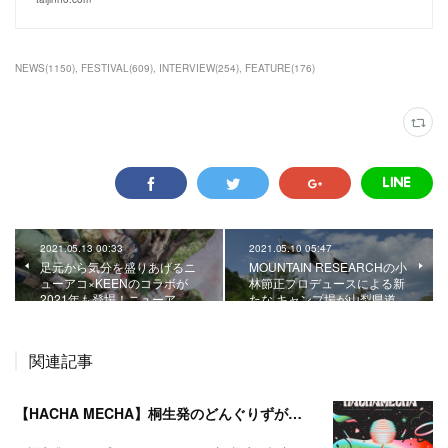
NEWS
(
1150
)
FESTIVAL
(
609
)
INTERVIEW
(
254
)
FEATURE
(
176
)
2021.05.13 00:33
2021.05.10 05:47
足元から気分を盛りあげるニ
MOUNTAIN RESEARCHの小
ューアコ×KEENのコラボが
林節正プロデュースによる新
2021年も登場！ニューア…
たな キャンプ場が山梨県道…
関連記事
【HACHA MECHA】桐生発のどんぐりずが桐生をハチャメチャに彩る。