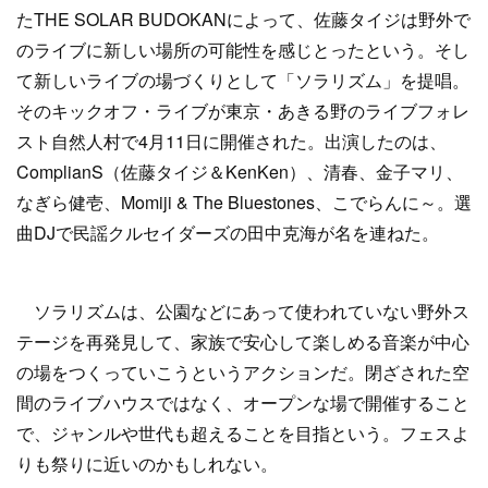
たTHE SOLAR BUDOKANによって、佐藤タイジは野外で
のライブに新しい場所の可能性を感じとったという。そし
て新しいライブの場づくりとして「ソラリズム」を提唱。
そのキックオフ・ライブが東京・あきる野のライブフォレ
スト自然人村で4月11日に開催された。出演したのは、
ComplianS（佐藤タイジ＆KenKen）、清春、金子マリ、
なぎら健壱、Momiji & The Bluestones、こでらんに～。選
曲DJで民謡クルセイダーズの田中克海が名を連ねた。
ソラリズムは、公園などにあって使われていない野外ス
テージを再発見して、家族で安心して楽しめる音楽が中心
の場をつくっていこうというアクションだ。閉ざされた空
間のライブハウスではなく、オープンな場で開催すること
で、ジャンルや世代も超えることを目指という。フェスよ
りも祭りに近いのかもしれない。